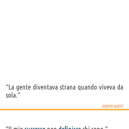
JUDITH GUEST
Condividi
Tweet
Personaggi affini per
PROFESSIONE
CONTENUTI
“La gente diventava strana quando viveva da
sola.”
JUDITH GUEST