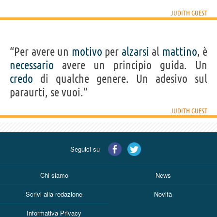
JUDITH GUEST
“Per avere un
motivo
per
alzarsi
al
mattino
, è
necessario
avere un principio guida. Un
credo
di qualche genere. Un adesivo sul
paraurti, se vuoi.”
JUDITH GUEST
Seguici su
Chi siamo
News
Scrivi alla redazione
Novità
Informativa Privacy