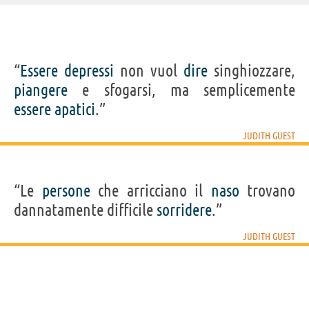
IDENTIKIT E DATI ANAGRAFICI
“
Essere
depressi
non vuol
dire
singhiozzare,
Nome
Judith
piangere
e sfogarsi, ma semplicemente
Cognome
Guest
Nato
29 marzo 1936 a Detroit
essere
apatici
.”
Sesso
femminile
Nazionalità
statunitense
Professione
scrittore
,
sceneggiatore
JUDITH GUEST
Segno zodiacale
Ariete
Acquista libri di Judith Guest su
“Le
persone
che arricciano il
naso
trovano
dannatamente difficile
sorridere
.”
Frasi, citazioni e aforismi di Judith Guest
11
IN ITALIANO
JUDITH GUEST
“Le persone che arricciano il naso trovano
dannatamente difficile sorridere.”