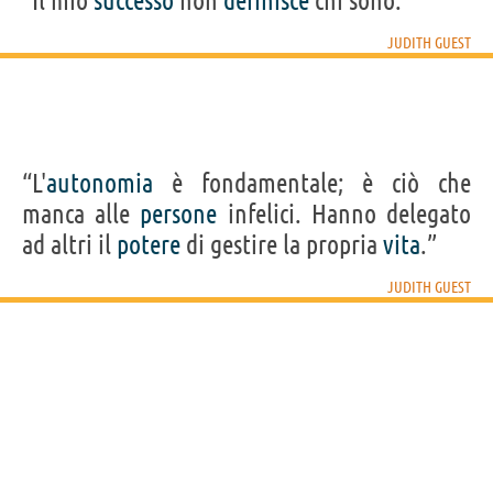
“Il mio
successo
non
definisce
chi sono.”
JUDITH GUEST
“L'
autonomia
è fondamentale; è ciò che
manca alle
persone
infelici. Hanno delegato
ad altri il
potere
di gestire la propria
vita
.”
JUDITH GUEST