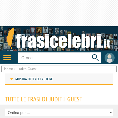
Toggle
search
bar
Attiva/disattiva
User
navigazione
area
Home
Judith Guest
MOSTRA DETTAGLI AUTORE
Frasi di Judith Guest
TUTTE LE FRASI DI JUDITH GUEST