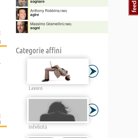
sognare
Anthony Robbins
(1960)
agire
Massimo Gramellini
(1960)
sogni
E
]
Categorie affini
›
Lavoro
E
]
Infelicità