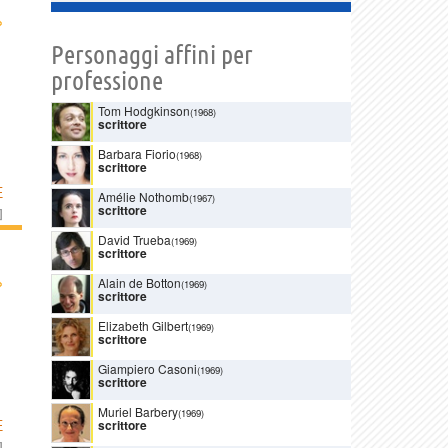
›
Personaggi affini per
professione
Tom Hodgkinson
(1968)
scrittore
Barbara Fiorio
(1968)
scrittore
E
Amélie Nothomb
(1967)
scrittore
]
David Trueba
(1969)
scrittore
›
Alain de Botton
(1969)
scrittore
Elizabeth Gilbert
(1969)
scrittore
Giampiero Casoni
(1969)
scrittore
Muriel Barbery
(1969)
E
scrittore
]