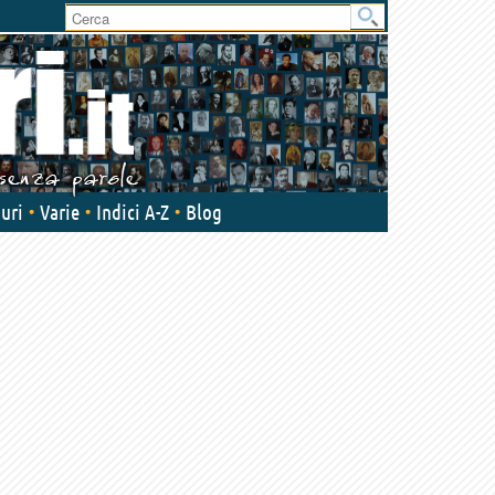
User
area
uri
Varie
Indici A-Z
Blog