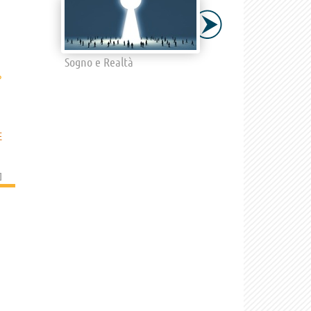
Sogno e Realtà
›
E
]