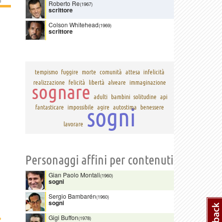
Roberto Re
(1967)
scrittore
Colson Whitehead
(1969)
scrittore
tempismo
fuggire
morte
comunità
attesa
infelicità
realizzazione
felicità
libertà
alveare
immaginazione
sognare
adulti
bambini
solitudine
api
sogni
fantasticare
impossibile
agire
autostima
benessere
lavorare
Personaggi affini per contenuti
Gian Paolo Montali
(1960)
sogni
Sergio Bambarén
(1960)
sogni
›
Gigi Buffon
(1978)