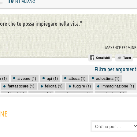
10
IN ITALIANO
iore che tu possa impiegare nella vita.”
MAXENCE FERMINE
Condividi
Tweet
Filtra per argoment
e (1)
alveare (1)
api (1)
attesa (1)
autostima (1)
fantasticare (1)
felicità (1)
fuggire (1)
immaginazione (1)
libertà (1)
morte (1)
realizzazione (1)
solitudine (1)
INE