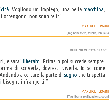
icità
. Vogliono un impiego, una bella
macchina
,
i ottengono, non sono felici.”
MAXENCE FERMIN
[Tag:
benessere
,
felicità
,
infelicità
›
DI PIÙ SU QUESTA FRASE
ri, e sarai
liberato
. Prima o poi succede sempre.
prima di scriverla, dovresti viverla. Io so come
 Andando a cercare la parte di
sogno
che ti spetta
i
bisogna infrangerli.”
MAXENCE FERMIN
[Tag:
libertà
,
realizzazione
,
sogni