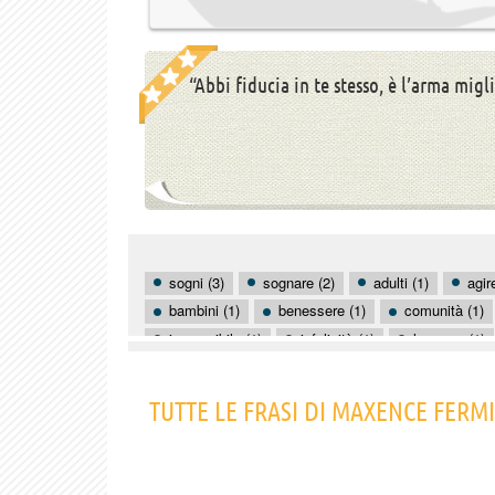
“Abbi fiducia in te stesso, è l’arma migl
sogni (3)
sognare (2)
adulti (1)
agir
bambini (1)
benessere (1)
comunità (1)
impossibile (1)
infelicità (1)
lavorare (1)
tempismo (1)
TUTTE LE FRASI DI MAXENCE FERM