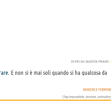
›
DI PIÙ SU QUESTA FRASE
rare
. E non si è mai soli quando si ha qualcosa da
MAXENCE FERMIN
[Tag:
impossibile
,
lavorare
,
solitudine