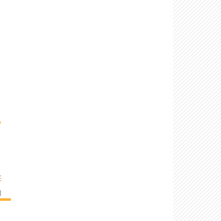
›
E
]