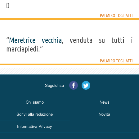
PALMIRO TOGLIATTI
“
Meretrice
vecchia
, venduta su tutti i
marciapiedi.”
PALMIRO TOGLIATTI
Seguici su
Chi siamo
News
Scrivi alla redazione
Novità
Informativa Privacy