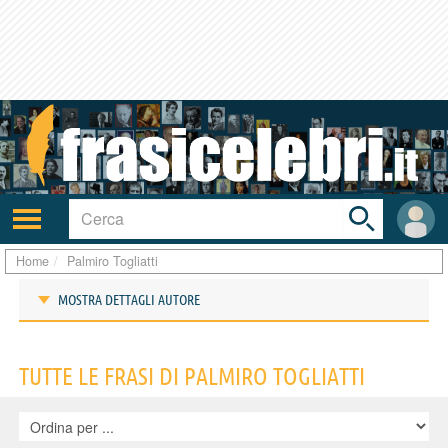
Toggle
search
bar
Attiva/disattiva
User
navigazione
area
Home
Palmiro Togliatti
MOSTRA DETTAGLI AUTORE
Frasi di Palmiro Togliatti
TUTTE LE FRASI DI PALMIRO TOGLIATTI