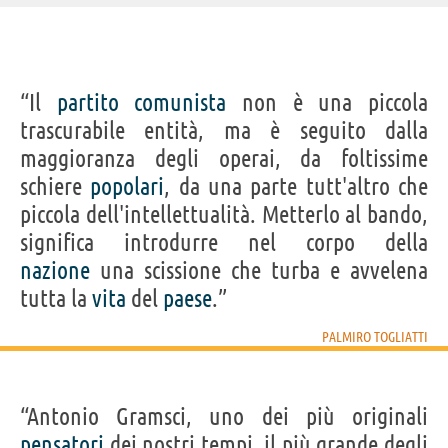
IDENTIKIT E DATI ANAGRAFICI
“Il
partito
comunista
non è una piccola
Nome
Palmiro Michele Nicola
trascurabile entità, ma è seguito dalla
Cognome
Togliatti
Pseudonimo
Palmiro Togliatti
maggioranza degli operai, da foltissime
Nato
26 marzo 1893
Morto
21 agosto 1964
schiere
popolari
, da una parte tutt'altro che
Sesso
maschile
Nazionalità
italiana
piccola dell'intellettualità. Metterlo al bando,
Professione
politico
(
leader storico del PCI
),
attivista
(
antifascista
)
significa introdurre nel corpo della
Segno zodiacale
Ariete
nazione
una scissione che turba e avvelena
Frasi, citazioni e aforismi di Palmiro Togliatti
tutta la
vita
del
paese
.”
10
IN ITALIANO
PALMIRO TOGLIATTI
Personaggi affini per
PROFESSIONE
CONTENUTI
“Antonio Gramsci, uno dei più originali
pensatori
dei nostri tempi, il più grande degli