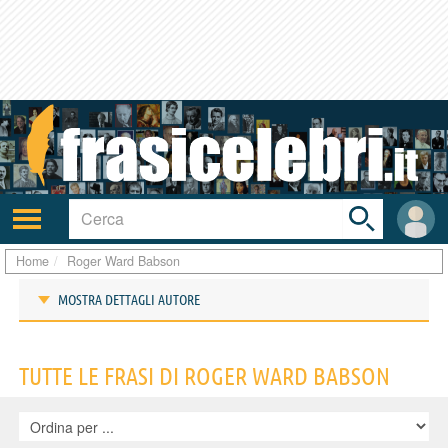
Toggle
search
bar
Attiva/disattiva
User
navigazione
area
Home
Roger Ward Babson
MOSTRA DETTAGLI AUTORE
Frasi di Roger Ward Babson
TUTTE LE FRASI DI ROGER WARD BABSON