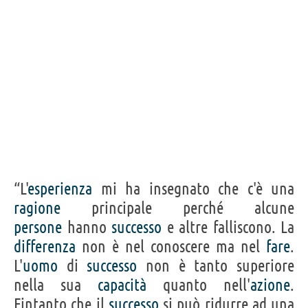
Condividi
Tweet
Personaggi affini per
PROFESSIONE
CONTENUTI
“L'
esperienza
mi ha insegnato che c'è una
ragione
principale perché alcune
persone
hanno
successo
e altre falliscono. La
differenza
non è nel conoscere ma nel
fare
.
L'
uomo
di
successo
non è tanto superiore
nella sua
capacità
quanto nell'
azione
.
Fintanto che il
successo
si può ridurre ad una