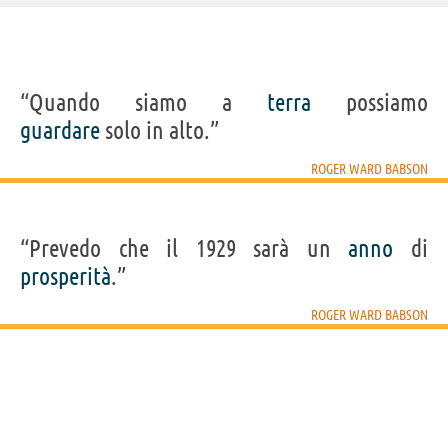
IDENTIKIT E DATI ANAGRAFICI
“Quando siamo a
terra
possiamo
Nome
Roger Ward
guardare
solo in alto.”
Cognome
Babson
Nato
6 luglio 1875 a Gloucester
Morto
5 marzo 1967
ROGER WARD BABSON
Sesso
maschile
Nazionalità
statunitense
Professione
imprenditore
(
teorico del business
)
Segno zodiacale
Cancro
“Prevedo che il 1929 sarà un
anno
di
prosperità
Frasi, citazioni e aforismi di Roger Ward Babson
.”
4
IN ITALIANO
ROGER WARD BABSON
“Quando siamo a terra possiamo guardare solo in
alto.”
ROGER WARD BABSON