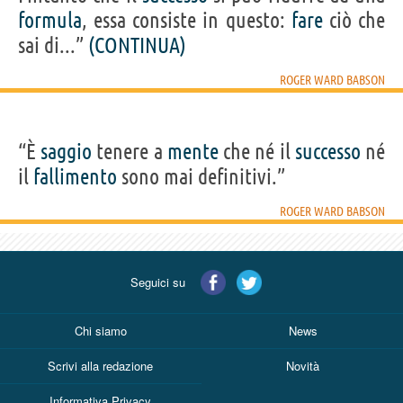
formula
, essa consiste in questo:
fare
ciò che
sai di...”
(CONTINUA)
ROGER WARD BABSON
“È
saggio
tenere a
mente
che né il
successo
né
il
fallimento
sono mai definitivi.”
ROGER WARD BABSON
Seguici su
Chi siamo
News
Scrivi alla redazione
Novità
Informativa Privacy