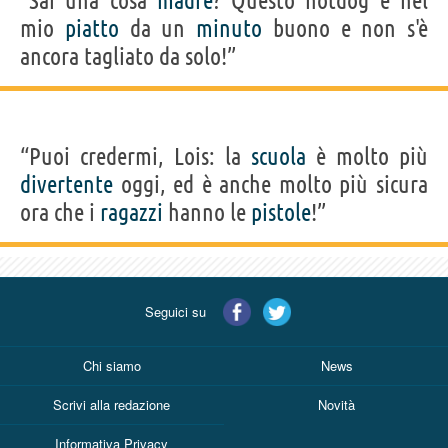
“Sai una cosa
madre
? Questo hotdog è nel
mio
piatto
da un
minuto
buono e non s'è
ancora tagliato da solo!”
“Puoi credermi, Lois: la
scuola
è molto più
divertente
oggi, ed è anche molto più sicura
ora che i
ragazzi
hanno le
pistole
!”
Seguici su
Chi siamo
News
Scrivi alla redazione
Novità
Informativa Privacy