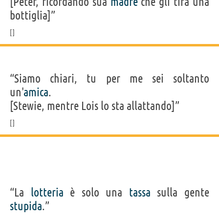
[Peter, ricordando sua
madre
che gli tira una
bottiglia]”
“Siamo chiari, tu per me sei soltanto
un'
amica
.
[Stewie, mentre Lois lo sta allattando]”
“La
lotteria
è solo una
tassa
sulla gente
stupida
.”