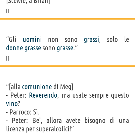
[Stewie, a Brian]”
“Gli
uomini
non sono
grassi
, solo le
donne
grasse
sono
grasse
.”
“[alla
comunione
di Meg]
- Peter:
Reverendo
, ma usate sempre questo
vino
?
- Parroco: Sì.
- Peter: Be', allora avete bisogno di una
licenza per superalcolici!”