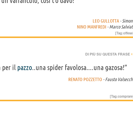
 un vaffanculo, così t'o davo!”
LEO GULLOTTA
- Simon
NINO MANFREDI
- Marco Salviat
[Tag:
offese
›
DI PIÙ SU QUESTA FRASE
a per il
pazzo
..una spider favolosa....una gazosa!”
RENATO POZZETTO
- Fausto Valsecch
[Tag:
comprare