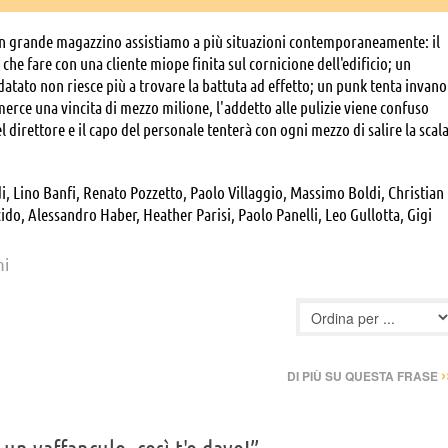
un grande magazzino assistiamo a più situazioni contemporaneamente: il
 che fare con una cliente miope finita sul cornicione dell'edificio; un
datato non riesce più a trovare la battuta ad effetto; un punk tenta invano
 merce una vincita di mezzo milione, l'addetto alle pulizie viene confuso
del direttore e il capo del personale tenterà con ogni mezzo di salire la scal
 Lino Banfi, Renato Pozzetto, Paolo Villaggio, Massimo Boldi, Christian
ido, Alessandro Haber, Heather Parisi, Paolo Panelli, Leo Gullotta, Gigi
tonelli, Isabella Biagini, Claudio Boldi, Ugo Bologna, Gianni Bonagura,
, Dino Cassio, Victor Cavallo, Francesca Dellera, Bruno Di Luia, Maria
ni
slandi, Peppe Lanzetta, Alessandra Panelli, Gustavo Pastorini, Massimo
na Salerno, Mattia Sbragia, Simonetta Stefanelli, Antonella Steni, Teo
o Dittongo, Giuseppe Marrocco, Andrew Omokaro
›
DI PIÙ SU QUESTA FRASE