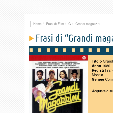
Home
Frasi di Film
G
Grandi magazzini
Frasi di “Grandi mag
Titolo
Grandi
Anno
1986
Registi
Franc
Moccia
Genere
Com
Acquistalo s