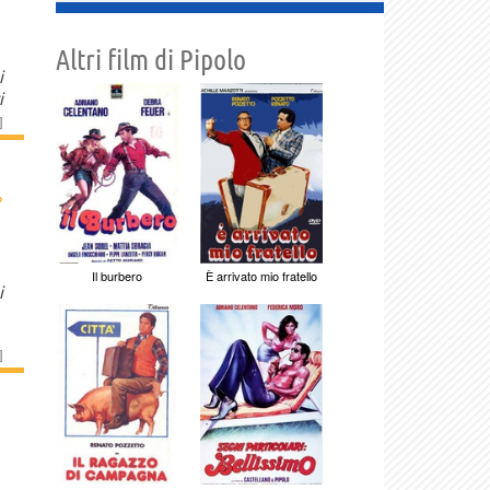
Altri film di Pipolo
i
i
]
›
Il burbero
È arrivato mio fratello
i
]