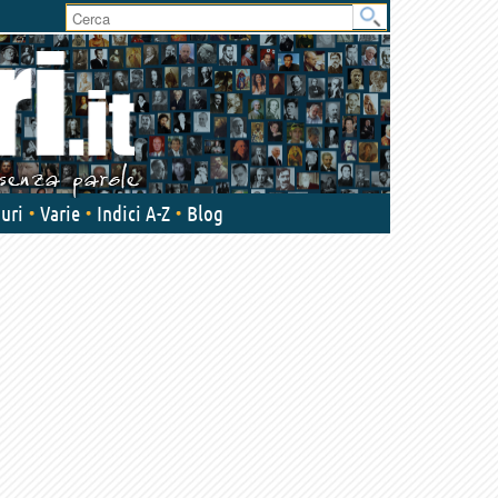
User
area
uri
Varie
Indici A-Z
Blog