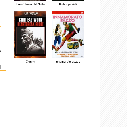
Il marchese del Grillo
Balle spaziali
›
i
Gunny
Innamorato pazzo
]