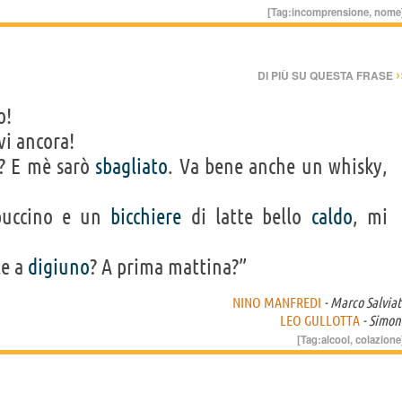
[Tag:
incomprensione
,
nome
›
DI PIÙ SU QUESTA FRASE
o!
vi ancora!
t? E mè sarò
sbagliato
. Va bene anche un whisky,
ppuccino e un
bicchiere
di latte bello
caldo
, mi
le a
digiuno
? A prima mattina?”
NINO MANFREDI
- Marco Salviat
LEO GULLOTTA
- Simon
[Tag:
alcool
,
colazione