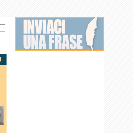
Christian De
Michele
Alessandro
Renato
Massimo
Sica
Placido
Haber
Pozzetto
Boldi