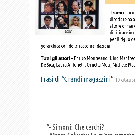
Trama
– In 
direttore ha a
attore ormai 
di ritirare in
per il figlio 
gerarchica con delle raccomandazioni.
Tutti gli attori
– Enrico Montesano, Nino Manfredi,
De Sica, Laura Antonelli, Ornella Muti, Michele Plac
Reder, Rosanna Banfi, Massimo Ciavarro, , Ennio An
Luciano Bonanni, Claudio Botosso, Massimo Buscemi
Frasi di “Grandi magazzini”
10 citazio
Donnarumma, Franco Fabrizi, Iaia Forte, Pietro Ghi
Pongolini, Tiziana Riccitelli, Riccardo Rossi, Sabri
Teocoli, Antonella Vitale, Nicola De Buono, Mem
“- Simoni: Che cerchi?