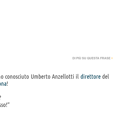
›
DI PIÙ SU QUESTA FRASE
 ho conosciuto Umberto Anzellotti il
direttore
del
ona
!
?
sso!”