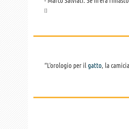
- Marco Salviati: Se m'era rimasto
“L'orologio per il
gatto
, la camici