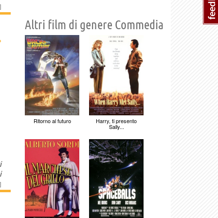
]
Altri film di genere Commedia
›
Ritorno al futuro
Harry, ti presento
Sally...
i
i
]