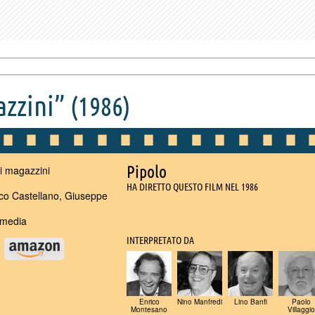
azzini”
(1986)
Pipolo
 magazzini
HA DIRETTO QUESTO FILM NEL 1986
o Castellano, Giuseppe
media
INTERPRETATO DA
u
Enrico
Nino Manfredi
Lino Banfi
Paolo
Montesano
Villaggio