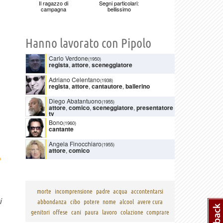
Il ragazzo di
Segni particolari:
campagna
bellissimo
Hanno lavorato con Pipolo
Carlo Verdone
(1950)
regista
,
attore
,
sceneggiatore
Adriano Celentano
(1938)
regista
,
attore
,
cantautore
,
ballerino
Diego Abatantuono
(1955)
attore
,
comico
,
sceneggiatore
,
presentatore
tv
Bono
(1960)
cantante
Angela Finocchiaro
(1955)
attore
,
comico
›
morte
incomprensione
padre
acqua
accontentarsi
i
abbondanza
cibo
potere
nome
alcool
avere cura
genitori
offese
cani
paura
lavoro
colazione
comprare