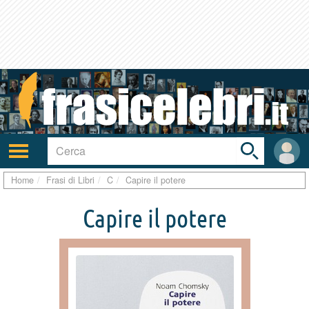
Toggle
search
bar
Attiva/disattiva
User
navigazione
area
Home
Frasi di Libri
C
Capire il potere
Capire il potere