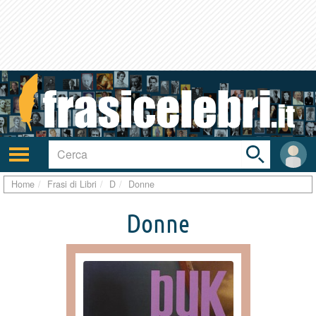
Toggle
search
bar
Attiva/disattiva
User
navigazione
area
Home
Frasi di Libri
D
Donne
Donne