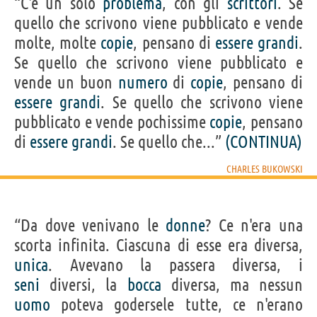
“C'è un solo
problema
, con gli
scrittori
. Se
quello che scrivono viene pubblicato e vende
molte, molte
copie
, pensano di
essere
grandi
.
Se quello che scrivono viene pubblicato e
vende un buon
numero
di
copie
, pensano di
essere
grandi
. Se quello che scrivono viene
pubblicato e vende pochissime
copie
, pensano
di
essere
grandi
. Se quello che...”
(CONTINUA)
CHARLES BUKOWSKI
“Da dove venivano le
donne
? Ce n'era una
scorta infinita. Ciascuna di esse era diversa,
unica
. Avevano la passera diversa, i
seni
diversi, la
bocca
diversa, ma nessun
uomo
poteva godersele tutte, ce n'erano