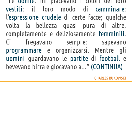
“Le
donne
: mi piacevano i colori dei loro
vestiti
; il loro modo di
camminare
;
l'
espressione
crudele
di certe facce; qualche
volta la bellezza quasi pura di altre,
completamente e deliziosamente
femminili
.
Ci fregavano sempre: sapevano
programmare
e organizzarsi. Mentre gli
uomini
guardavano le
partite
di
football
e
bevevano birra e giocavano a...”
(CONTINUA)
CHARLES BUKOWSKI