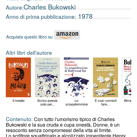
Charles Bukowski
Autore:
1978
Anno di prima pubblicazione:
Acquista questo libro su
Altri libri dell'autore
Il meglio
Scrivo poesie
Lo
E così vorresti
Birra, fagi
solo per...
sciupafemmine
fare...
di...
Contenuto:
Con tutto l'umorismo tipico di Charles
Bukowski e la sua cruda e cupa onestà, Donne, è un
resoconto senza compromessi della vita al limite.
Lo scrittore squattrinato e alcolizzato impenitente Henry