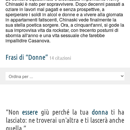
Chinaski è nato per sopravvivere. Dopo decenni passati a
oziare in lavori mal pagati e senza prospettive, a
sperperare i soldi in alcol e donne e a vivere alla giornata
in appartamenti fatiscenti, Chinaski vede finalmente la
sua stella poetica sorgere. Ora, a cinquant'anni, si gode la
sua improvvisa vita da rockstar, con trecento postumi di
sbornia all'anno e una vita sessuale che farebbe
impallidire Casanova.
Frasi di “Donne”
14 citazioni
“Non
essere
giù perché la tua
donna
ti ha
lasciato: ne troverai un'altra e ti lascerà anche
quella.”