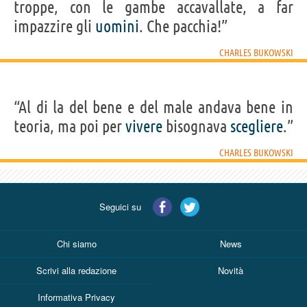
troppe, con le gambe accavallate, a far
impazzire gli
uomini
. Che pacchia!”
CHARLES BUKOWSKI
“Al di la del bene e del male andava bene in
teoria, ma poi per
vivere
bisognava
scegliere
.”
CHARLES BUKOWSKI
Seguici su
Chi siamo
News
Scrivi alla redazione
Novità
Informativa Privacy