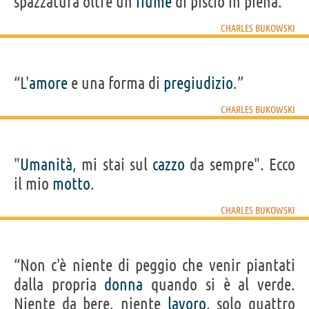
spazzatura oltre un
fiume
di piscio in piena.”
CHARLES BUKOWSKI
“L'
amore
e una forma di
pregiudizio
.”
CHARLES BUKOWSKI
"
Umanità
, mi stai sul
cazzo
da sempre". Ecco
il mio
motto
.
CHARLES BUKOWSKI
“Non c'è niente di peggio che venir piantati
dalla propria
donna
quando si è al verde.
Niente da bere, niente
lavoro
, solo quattro