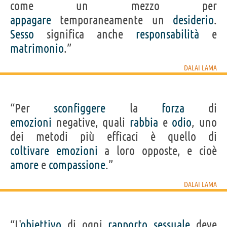
come un mezzo per
appagare
temporaneamente un
desiderio
.
Sesso
significa anche
responsabilità
e
matrimonio
.”
DALAI LAMA
“Per
sconfiggere
la
forza
di
emozioni
negative, quali
rabbia
e
odio
, uno
dei metodi più efficaci è quello di
coltivare
emozioni
a loro opposte, e cioè
amore
e
compassione
.”
DALAI LAMA
“L'
obiettivo
di ogni
rapporto
sessuale
deve