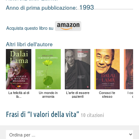
1993
Anno di prima pubblicazione:
Acquista questo libro su
Altri libri dell'autore
La felicità al di
Un mondo in
L'arte di essere
Conosci te
I consig
là...
armonia
pazienti
stesso
cuo
Frasi di “I valori della vita”
10 citazioni