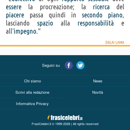
essere
la procreazione; la
ricerca
del
piacere
passa quindi in
secondo
piano
,
lasciando
spazio
alla
responsabilità
e
all'
impegno
.”
DALAI LAMA
Seguici su
Chi siamo
News
Scrivi alla redazione
Novità
Informativa Privacy
FrasiCelebri.it © 1999-2026 | All rights reserved