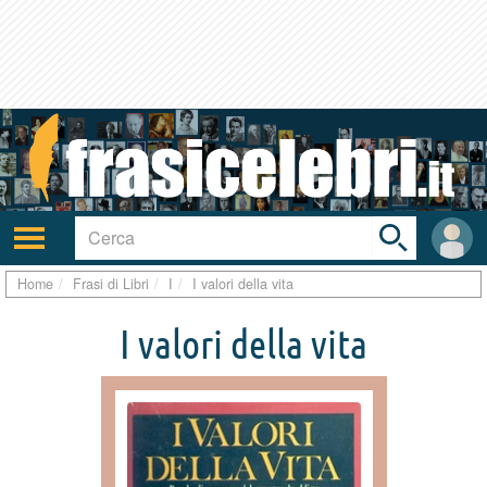
Toggle
search
bar
Attiva/disattiva
User
navigazione
area
Home
Frasi di Libri
I
I valori della vita
I valori della vita