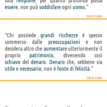
sola
religione
, per quanto profonda possa
essere
, non può
soddisfare
ogni
uomo
.”
DALAI LAMA
“Chi possiede
grandi
ricchezze
è spesso
sommerso dalle
preoccupazioni
e non
desidera altro che
aumentare
ulteriormente il
proprio
patrimonio
, divenendo così
schiavo
del
denaro
.
Denaro
che, sebbene sia
utile
e
necessario
, non è
fonte
di
felicità
.”
DALAI LAMA