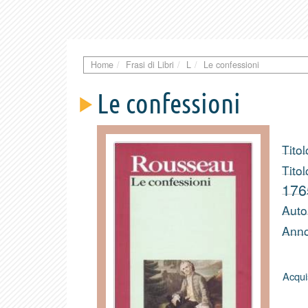
Home
Frasi di Libri
L
Le confessioni
Le confessioni
Titol
Titol
176
Auto
Anno
Acqui