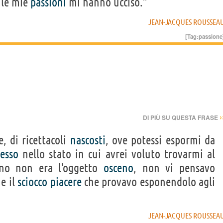
e le mie
passioni
mi hanno ucciso.”
JEAN-JACQUES ROUSSEA
[Tag:
passione
›
DI PIÙ SU QUESTA FRASE
, di ricettacoli
nascosti
, ove potessi espormi da
sesso
nello stato in cui avrei voluto trovarmi al
vano non era l'oggetto
osceno
, non vi pensavo
 e il
sciocco
piacere
che provavo esponendolo agli
JEAN-JACQUES ROUSSEA