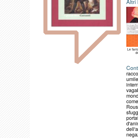
Altri
Le fant
de
Cont
racco
umile
inter
vagab
mondo
come 
Rouss
sfugg
porta
d'ani
dell'
negaz