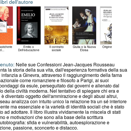
 libri dell'autore
asticherie
Emilio o
Il contratto
Giulia o la Nuova
Origine della...
l...
Dell'educazione
sociale
Eloisa
enuto:
Nelle sue Confessioni Jean-Jacques Rousseau
nta la storia della sua vita, dall'esperienza formativa della sua
 infanzia a Ginevra, attraverso il raggiungimento della fama
nazionale come romanziere e filosofo a Parigi, ai suoi
ondaggi da esule, perseguitato dai governi e alienato dal
 della civiltà moderna. Nel tentativo di spiegare chi era e
è diventato oggetto dell'ammirazione e degli abusi altrui,
eau analizza con intuito unico la relazione tra un sé interiore
ente ma essenziale e la varietà di identità sociali che è stato
to ad adottare. Il libro illustra vividamente la miscela di stati
mo e motivazioni che sono alla base della scrittura
autobiografia: sfida e vulnerabilità, autoesplorazione e
ione, passione, sconcerto e distacco.