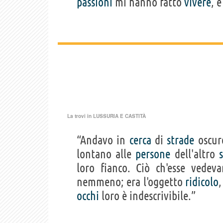
passioni
mi hanno fatto
vivere
, 
La trovi in
LUSSURIA E CASTITÀ
“Andavo in
cerca
di
strade
oscure
lontano alle
persone
dell'altro
loro fianco. Ciò ch'esse vede
nemmeno; era l'oggetto
ridicolo
,
occhi
loro è indescrivibile.”