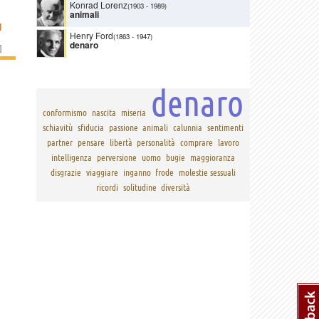
Konrad Lorenz
(1903
-
1989)
animali
U
Henry Ford
(1863
-
1947)
denaro
]
denaro
conformismo
nascita
miseria
schiavitù
sfiducia
passione
animali
calunnia
sentimenti
partner
pensare
libertà
personalità
comprare
lavoro
intelligenza
perversione
uomo
bugie
maggioranza
disgrazie
viaggiare
inganno
frode
molestie sessuali
ricordi
solitudine
diversità