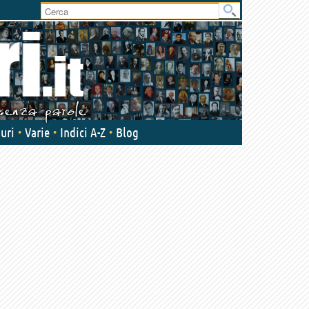
User
area
uri
Varie
Indici A-Z
Blog