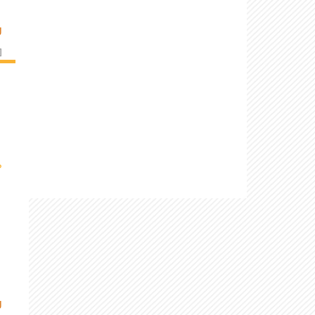
U
]
›
U