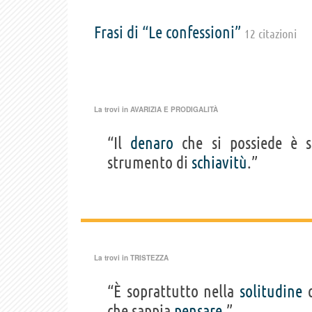
Frasi di “Le confessioni”
12 citazioni
La trovi in
AVARIZIA E PRODIGALITÀ
“Il
denaro
che si possiede è s
strumento di
schiavitù
.”
La trovi in
TRISTEZZA
“È soprattutto nella
solitudine
c
che sappia
pensare
.”