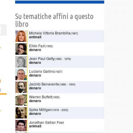
Su tematiche affini a questo
libro
Michela Vittoria Brambilla
(1967)
animali
Elido Fazi
›
(1952)
denaro
Jean Paul Getty
(1892
-
1976)
denaro
Luciano Gallino
(1927)
denaro
U
Jacinto Benavente
(1866
-
1954)
denaro
]
Warren Buffett
(1930)
denaro
›
Spike Milligan
(1918
-
2002)
denaro
Jonathan Safran Foer
animali