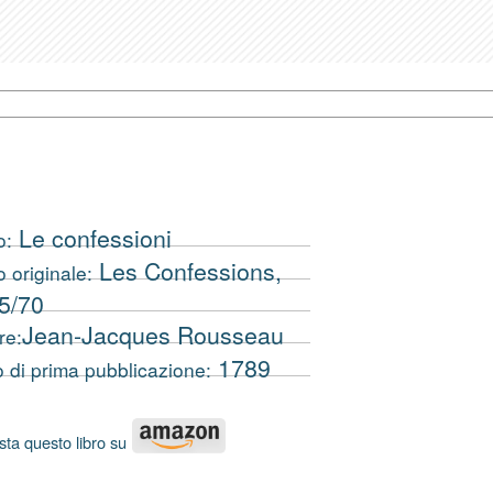
Le confessioni
o:
Les Confessions,
o originale:
5/70
Jean-Jacques Rousseau
re:
1789
 di prima pubblicazione:
sta questo libro su