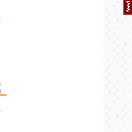
›
U
]
›