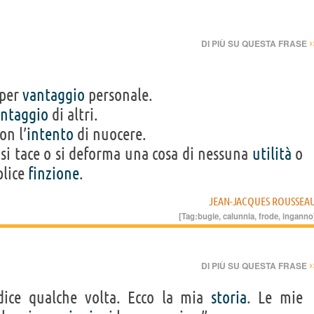
›
DI PIÙ SU QUESTA FRASE
per
vantaggio
personale.
ntaggio
di altri.
on l’
intento
di nuocere.
si tace o si deforma una cosa di nessuna
utilità
o
plice
finzione
.
JEAN-JACQUES ROUSSEA
[Tag:
bugie
,
calunnia
,
frode
,
inganno
›
DI PIÙ SU QUESTA FRASE
 dice qualche volta. Ecco la mia
storia
. Le mie