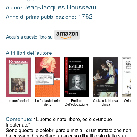
Jean-Jacques Rousseau
Autore:
1762
Anno di prima pubblicazione:
Acquista questo libro su
Altri libri dell'autore
Le confessioni
Le fantasticherie
Emilio o
Giulia o la Nuova
Origine d
del...
Dell'educazione
Eloisa
Contenuto:
"L'uomo è nato libero, ed è ovunque
incatenato".
Sono queste le celebri parole iniziali di un trattato che non
ha cessato di suscitare un acceso dibattito sin dalla sua