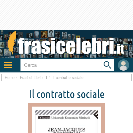
Toggle
search
bar
Attiva/disattiva
User
navigazione
area
Home
Frasi di Libri
I
Il contratto sociale
Il contratto sociale