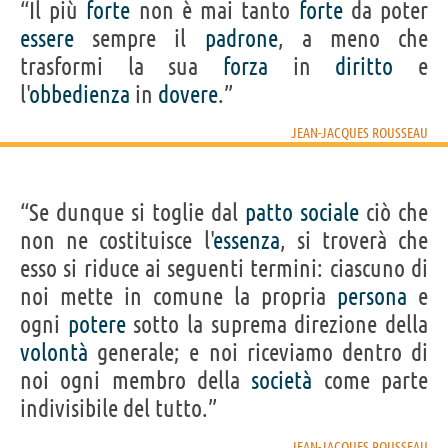
“Il più
forte
non è mai tanto
forte
da poter
essere
sempre il
padrone
, a meno che
trasformi la sua
forza
in
diritto
e
l'
obbedienza
in
dovere
.”
JEAN-JACQUES ROUSSEAU
“Se dunque si toglie dal
patto
sociale
ciò che
non ne costituisce l'
essenza
, si troverà che
esso si riduce ai seguenti termini: ciascuno di
noi mette in comune la propria
persona
e
ogni
potere
sotto la suprema direzione della
volontà
generale; e noi riceviamo dentro di
noi ogni membro della
società
come parte
indivisibile del tutto.”
JEAN-JACQUES ROUSSEAU