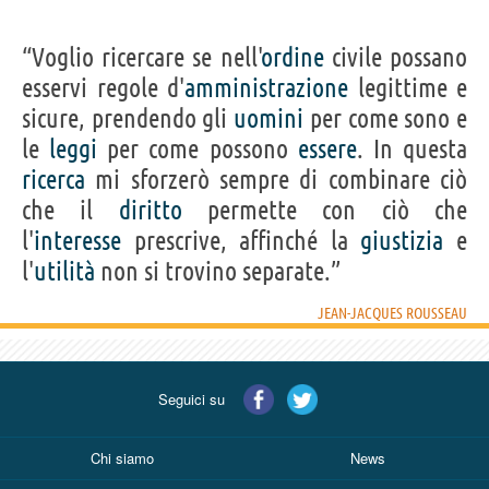
“Voglio ricercare se nell'
ordine
civile possano
esservi regole d'
amministrazione
legittime e
sicure, prendendo gli
uomini
per come sono e
le
leggi
per come possono
essere
. In questa
ricerca
mi sforzerò sempre di combinare ciò
che il
diritto
permette con ciò che
l'
interesse
prescrive, affinché la
giustizia
e
l'
utilità
non si trovino separate.”
JEAN-JACQUES ROUSSEAU
Seguici su
Chi siamo
News