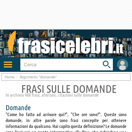
Toggle
search
bar
Attiva/disattiva
User
navigazione
area
Home
Argomento "domande"
FRASI SULLE DOMANDE
In archivio 488 frasi, aforismi, citazioni sulle domande
Domande
"Come ho fatto ad arrivare qui?", "Che ore sono?". Queste sono
domande, in altre parole sono frasi concepite per ottenere
informazioni da qualcuno. Hai capito questa definizione? Le domande
sono frasi con un punto interrogativo alla fine, che richiedono una