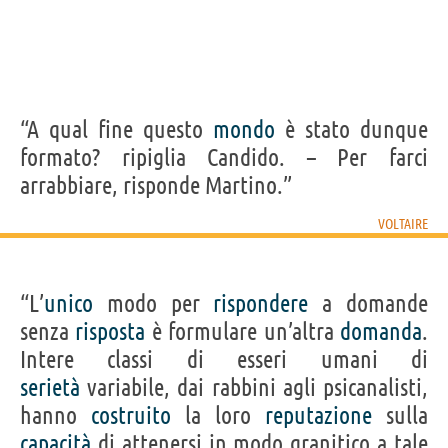
“A qual fine questo
mondo
è stato dunque
formato? ripiglia Candido. – Per farci
arrabbiare, risponde Martino.”
VOLTAIRE
“L’
unico
modo per
rispondere
a domande
senza
risposta
è formulare un’altra
domanda
.
Intere classi di esseri umani di
serietà
variabile, dai rabbini agli psicanalisti,
hanno
costruito
la loro
reputazione
sulla
capacità
di attenersi in modo granitico a tale