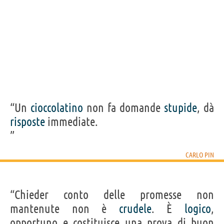
“Un
cioccolatino
non fa domande
stupide
, dà
risposte
immediate.
”
CARLO PIN
“Chieder conto delle promesse non
mantenute non è
crudele
. È
logico
,
opportuno e costituisce una prova di buon