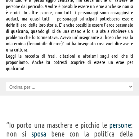
persone dal pericolo. A volte è possibile essere un eroe anche se non si
è eroici. In altre parole, non tutti i personaggi sono coraggiosi e
audaci, ma quasi tutti i personaggi principali potrebbero essere
definiti eroi della loro storia. E' anche possibile essere l'eroe personale
di qualcuno, quando gli si da una mano e lo si aiuta a risolvere un
problema che lo tormentava. Avevo un'insegnante al liceo che era la
mia eroina (femminile di eroe): mi ha insegnato cosa vuol dire avere
una cultura.
Leggi la raccolta di frasi, citazioni e aforismi sugli eroi che ti
proponiamo. Anche tu potresti scoprire di essere un eroe per
qualcuno!
“Io porto una maschera e picchio le
persone
:
non si
sposa
bene con la politica della