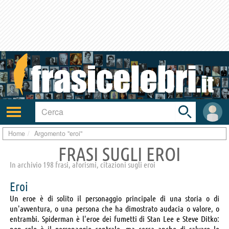
Toggle
search
bar
Attiva/disattiva
User
navigazione
area
Home
Argomento "eroi"
FRASI SUGLI EROI
In archivio 198 frasi, aforismi, citazioni sugli eroi
Eroi
Un eroe è di solito il personaggio principale di una storia o di
un'avventura, o una persona che ha dimostrato audacia o valore, o
entrambi. Spiderman è l'eroe dei fumetti di Stan Lee e Steve Ditko:
non solo è il personaggio centrale, ma cerca anche di salvare le