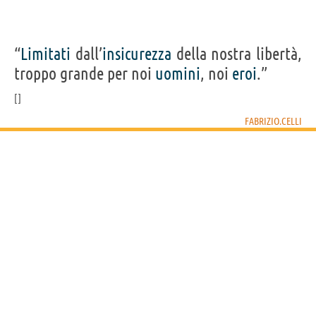
“
Limitati
dall’
insicurezza
della nostra libertà,
troppo grande per noi
uomini
, noi
eroi
.”
FABRIZIO.CELLI