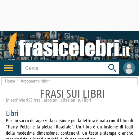
Toggle
search
bar
Attiva/disattiva
User
navigazione
area
Home
Argomento "libri"
FRASI SUI LIBRI
In archivio 963 frasi, aforismi, citazioni sui libri
Libri
Per un sacco di ragazzi, la passione per la lettura è nata con il libro di
"Harry Potter e la pietra filosofale". Un libro è un insieme di fogli
della medesima dimensione, contenenti un testo a stampa o anche
manoscritto, rilegati e racchiusi da una copertina.