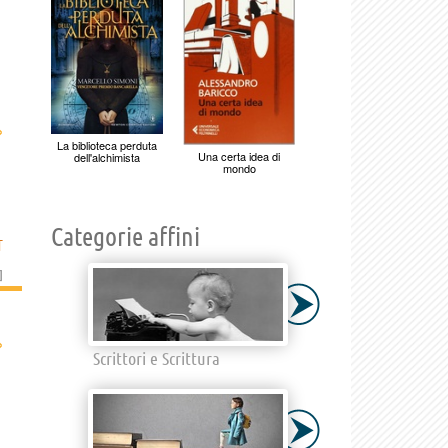
›
La biblioteca perduta
Una certa idea di
dell'alchimista
mondo
Categorie affini
T
]
›
Scrittori e Scrittura