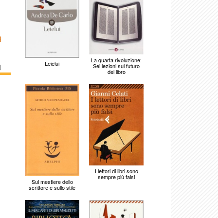
H
La quarta rivoluzione:
Leielui
Sei lezioni sul futuro
]
del libro
I lettori di libri sono
sempre più falsi
Sul mestiere dello
scrittore e sullo stile