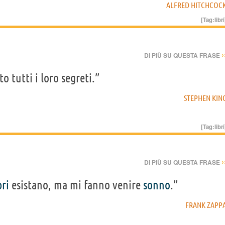
ALFRED HITCHCOC
[Tag:
libri
›
DI PIÙ SU QUESTA FRASE
o tutti i loro segreti.”
STEPHEN KIN
[Tag:
libri
›
DI PIÙ SU QUESTA FRASE
bri
esistano, ma mi fanno venire
sonno
.”
FRANK ZAPP