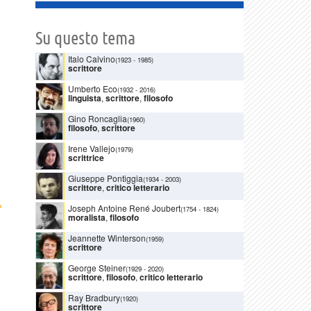
Su questo tema
Italo Calvino
(1923
-
1985)
scrittore
Umberto Eco
(1932
-
2016)
linguista
,
scrittore
,
filosofo
Gino Roncaglia
(1960)
filosofo
,
scrittore
Irene Vallejo
(1979)
scrittrice
Giuseppe Pontiggia
(1934
-
2003)
scrittore
,
critico letterario
›
Joseph Antoine René Joubert
(1754
-
1824)
moralista
,
filosofo
Jeannette Winterson
(1959)
scrittore
George Steiner
(1929
-
2020)
scrittore
,
filosofo
,
critico letterario
Ray Bradbury
(1920)
scrittore