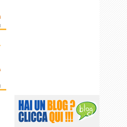
N
]
›
A
]