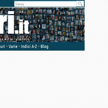
User
area
uri
Varie
Indici A-Z
Blog