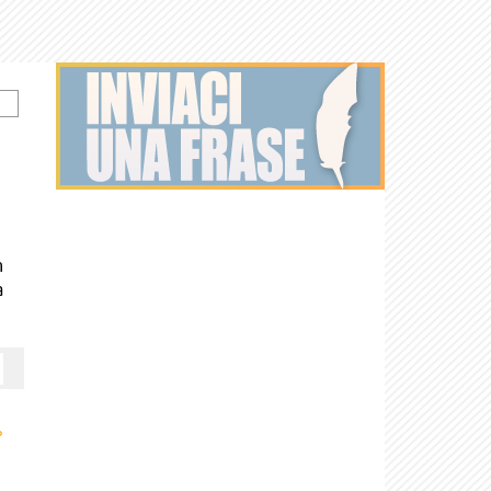
n
a
›