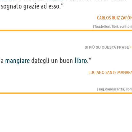
 sognato grazie ad esso.”
CARLOS RUIZ ZAFÓ
[Tag:
lettori
,
libri
,
scrittori
›
DI PIÙ SU QUESTA FRASE
da
mangiare
dategli un buon
libro
.”
LUCIANO SANTE MANAR
[Tag:
conoscenza
,
libri