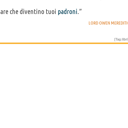
iare che diventino tuoi
padroni
.”
LORD OWEN MEREDIT
[Tag:
libri