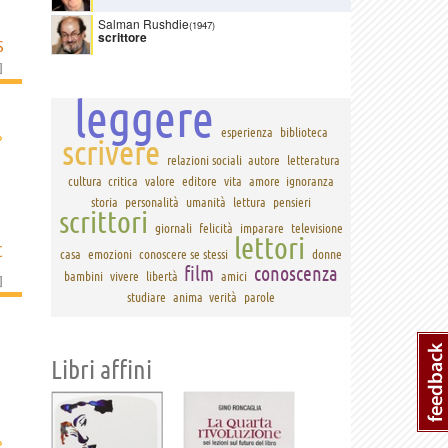
Salman Rushdie
(1947)
scrittore
S
]
leggere
›
esperienza
biblioteca
scrivere
relazioni sociali
autore
letteratura
cultura
critica
valore
editore
vita
amore
ignoranza
storia
personalità
umanità
lettura
pensieri
scrittori
giornali
felicità
imparare
televisione
lettori
C
casa
emozioni
conoscere se stessi
donne
film
conoscenza
bambini
vivere
libertà
amici
]
studiare
anima
verità
parole
Libri affini
›