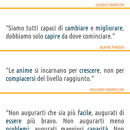
GEORGE HARRISON
“Siamo tutti capaci di
cambiare
e
migliorare
,
dobbiamo solo
capire
da dove cominciare.”
BLAINE PARDOE
“Le
anime
si incarnano per
crescere
, non per
compiacersi
del livello raggiunto.”
MASSIMO GRAMELLINI
“Non augurarti che sia più
facile
, augurati di
essere
più bravo. Non augurarti meno
problemi
; augurati maggiori
capacità
. Non