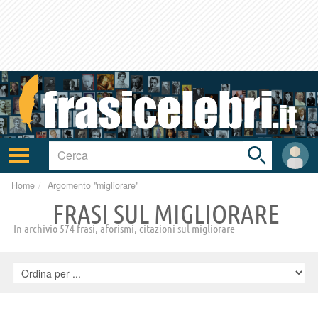
Toggle
search
bar
Attiva/disattiva
User
navigazione
area
Home
Argomento "migliorare"
FRASI SUL MIGLIORARE
In archivio 574 frasi, aforismi, citazioni sul migliorare