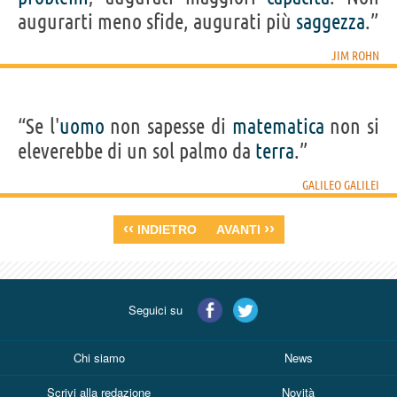
augurarti meno sfide, augurati più
saggezza
.”
JIM ROHN
“Se l'
uomo
non sapesse di
matematica
non si
eleverebbe di un sol palmo da
terra
.”
GALILEO GALILEI
‹‹
››
INDIETRO
AVANTI
Seguici su
Chi siamo
News
Scrivi alla redazione
Novità