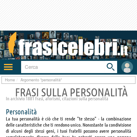
Toggle
search
bar
Attiva/disattiva
User
navigazione
area
Home
Argomento "personalità"
FRASI SULLA PERSONALITÀ
In archivio 1881 frasi, aforismi, citazioni sulla personalità
Personalità
La tua personalità è ciò che ti rende "te stesso" - la combinazione
delle caratteristiche che ti rendono unico. Nonostante la condivisione
di alcuni degli stessi geni, i tuoi fratelli possono avere personalità
completamente diverse dalla tua: tu potresti essere una persona