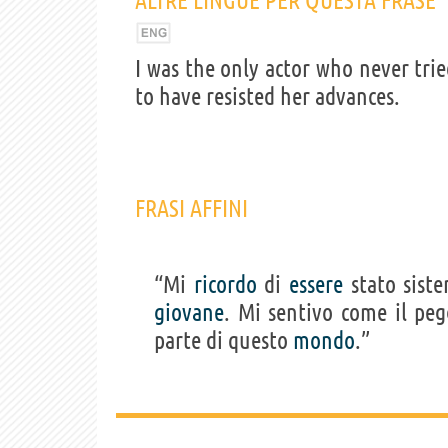
ALTRE LINGUE PER QUESTA FRASE
I was the only actor who never tri
to have resisted her advances.
FRASI AFFINI
“Mi
ricordo
di
essere
stato siste
giovane
. Mi sentivo come il pe
parte di questo
mondo
.”