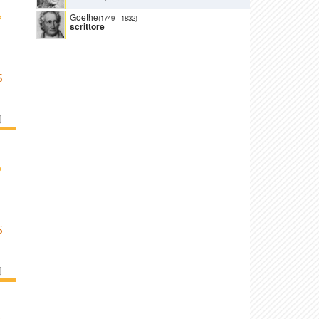
›
Goethe
(1749
-
1832)
scrittore
S
]
›
S
]