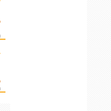
›
O
]
›
O
]