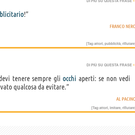
›
DI PIÙ SU QUESTA FRASE
blicitario
!”
FRANCO NER
[Tag:
attori
,
pubblicità
,
rifiutare
›
DI PIÙ SU QUESTA FRASE
evi tenere sempre gli
occhi
aperti: se non vedi
vato qualcosa da evitare.”
AL PACIN
[Tag:
attori
,
imitare
,
rifiutare