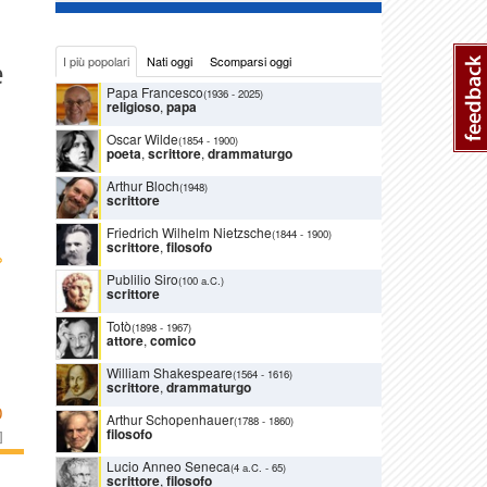
I più popolari
Nati oggi
Scomparsi oggi
e
Papa Francesco
(1936
-
2025)
religioso
,
papa
Oscar Wilde
(1854
-
1900)
poeta
,
scrittore
,
drammaturgo
Arthur Bloch
(1948)
scrittore
Friedrich Wilhelm Nietzsche
(1844
-
1900)
scrittore
,
filosofo
›
Publilio Siro
(100 a.C.)
scrittore
Totò
(1898
-
1967)
attore
,
comico
William Shakespeare
(1564
-
1616)
scrittore
,
drammaturgo
O
Arthur Schopenhauer
(1788
-
1860)
filosofo
]
Lucio Anneo Seneca
(4 a.C.
-
65)
scrittore
,
filosofo