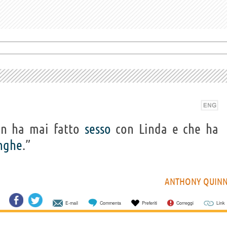
n ha mai fatto
sesso
con Linda e che ha
inghe
.”
ANTHONY QUIN
E-mail
Commenta
Preferiti
Correggi
Link