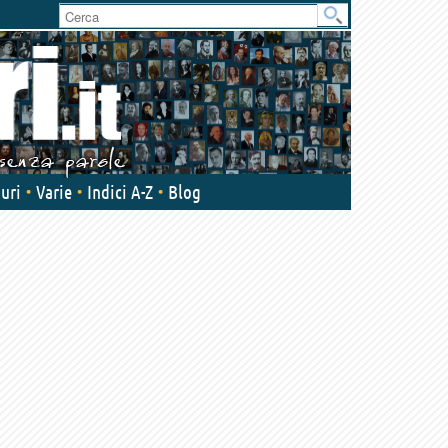
User
area
uri
Varie
Indici A-Z
Blog