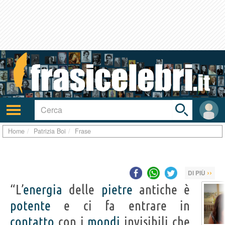
Toggle
search
bar
Attiva/disattiva
User
navigazione
area
Home
Patrizia Boi
Frase
››
DI PIÙ
“L’
energia
delle
pietre
antiche è
potente
e ci fa entrare in
contatto
con i
mondi
invisibili che