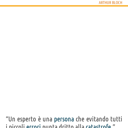
ARTHUR BLOCH
ARTHUR BLOCH
Condividi
Tweet
Personaggi affini per
PROFESSIONE
CONTENUTI
“Un esperto è una
persona
che evitando tutti
i piccoli
errori
punta dritto alla
catastrofe
.”