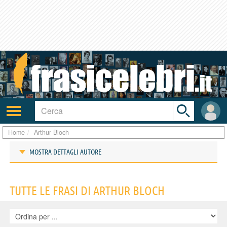
Toggle
search
bar
Attiva/disattiva
User
navigazione
area
Home
Arthur Bloch
MOSTRA DETTAGLI AUTORE
Frasi di Arthur Bloch
TUTTE LE FRASI DI ARTHUR BLOCH