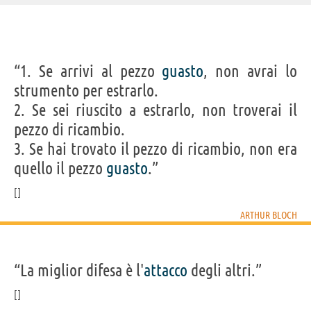
IDENTIKIT E DATI ANAGRAFICI
“1. Se arrivi al pezzo
guasto
, non avrai lo
Nome
Arthur
strumento per estrarlo.
Cognome
Bloch
Nato
1948
2. Se sei riuscito a estrarlo, non troverai il
Sesso
maschile
Nazionalità
statunitense
pezzo di ricambio.
Professione
scrittore
3. Se hai trovato il pezzo di ricambio, non era
quello il pezzo
guasto
.”
Acquista libri di Arthur Bloch su
Frasi, citazioni e aforismi di Arthur Bloch
ARTHUR BLOCH
782
IN ITALIANO
“La miglior difesa è l'
attacco
degli altri.”
“I cretini sono sempre più ingegnosi delle
precauzioni che si prendono per impedirgli di
nuocere.”