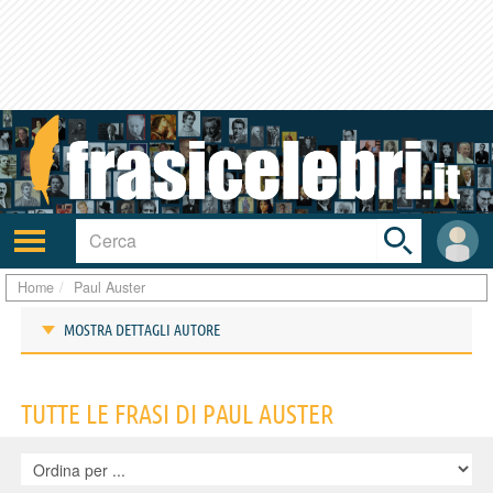
Toggle
search
bar
Attiva/disattiva
User
navigazione
area
Home
Paul Auster
MOSTRA DETTAGLI AUTORE
Frasi di Paul Auster
TUTTE LE FRASI DI PAUL AUSTER