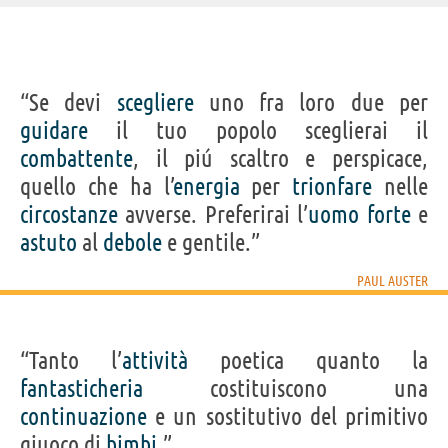
IDENTIKIT E DATI ANAGRAFICI
“Se devi
scegliere
uno fra loro due per
Nome
Paul
guidare
il tuo popolo sceglierai il
Cognome
Auster
Nato
3 febbraio 1947 a Newark
combattente
, il piú scaltro e perspicace,
Morto
30 aprile 2024
Sesso
maschile
quello che ha l’
energia
per
trionfare
nelle
Nazionalità
statunitense
Professione
scrittore
circostanze
avverse. Preferirai l’
uomo
forte
e
Segno zodiacale
Acquario
astuto
al
debole
e gentile.”
LIBRI DI PAUL AUSTER
PAUL AUSTER
“Tanto l’
attività
poetica quanto la
fantasticheria
costituiscono una
4 3 2 1
Notizie
Diario d'inverno
Sunset Park
Invis
continuazione
e un sostitutivo del primitivo
dall'interno
giuoco di
bimbi
.”