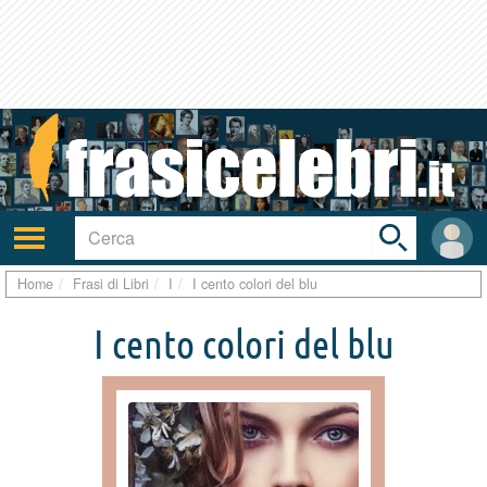
Toggle
search
bar
Attiva/disattiva
User
navigazione
area
Home
Frasi di Libri
I
I cento colori del blu
I cento colori del blu