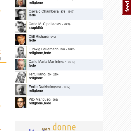
religione
›
Oswald Chambers
(1874
-
1917)
fede
Carlo M. Cipolla
(1922
-
2000)
stupidità
Cliff Richard
(1940)
fede
Ludwig Feuerbach
(1804
-
1872)
E
religione
,
fede
]
Carlo Maria Martini
(1927
-
2012)
fede
Tertulliano
(150
-
220)
religione
Emile Durkheim
(1858
-
1917)
religione
Vito Mancuso
(1962)
religione
,
fede
›
donne
amare
E