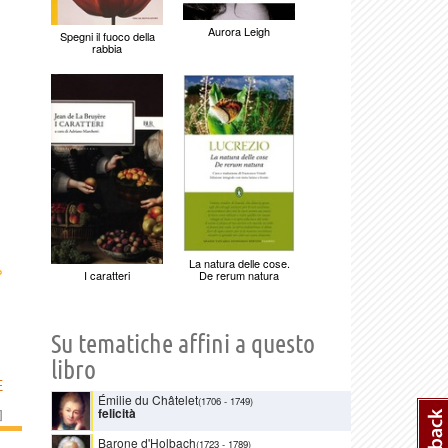
Aurora Leigh
Spegni il fuoco della
rabbia
La natura delle cose.
›
De rerum natura
I caratteri
Su tematiche affini a questo
libro
E
Émilie du Châtelet
(1706
-
1749)
felicità
]
Barone d'Holbach
(1723
-
1789)