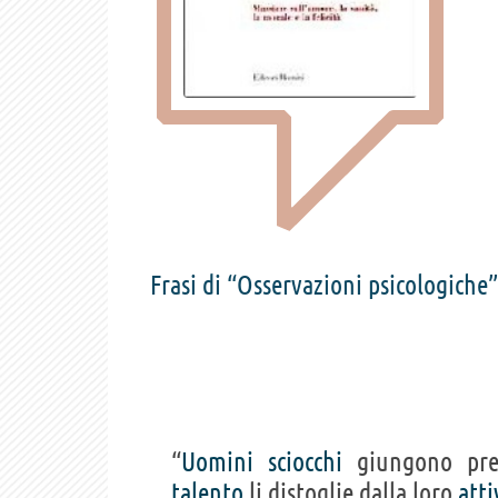
Frasi di “Osservazioni psicologiche
“
Uomini
sciocchi
giungono pres
talento
li distoglie dalla loro
atti