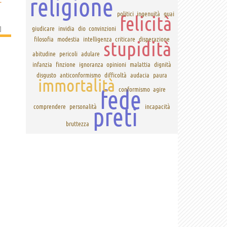
religione
politici
ingenuità
guai
felicità
]
giudicare
invidia
dio
convinzioni
filosofia
modestia
intelligenza
criticare
disperazione
stupidità
abitudine
pericoli
adulare
infanzia
finzione
ignoranza
opinioni
malattia
dignità
disgusto
anticonformismo
difficoltà
audacia
paura
immortalità
fede
conformismo
agire
preti
comprendere
personalità
incapacità
bruttezza