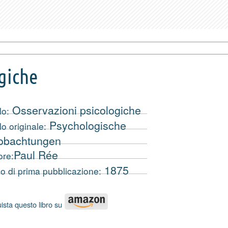
giche
Osservazioni psicologiche
lo:
Psychologische
lo originale:
obachtungen
Paul Rée
ore:
1875
o di prima pubblicazione:
ista questo libro su