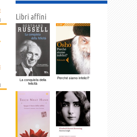
E
Libri affini
]
›
E
Perché siamo infelici?
La conquista della
felicità
]