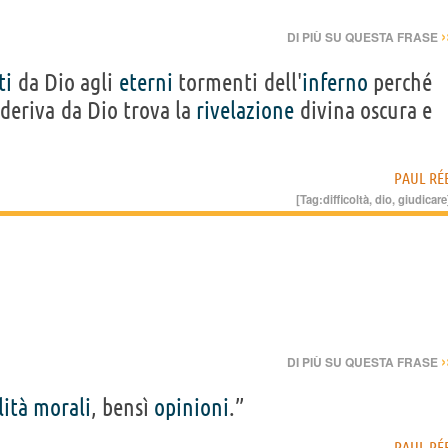
›
DI PIÙ SU QUESTA FRASE
ti
da Dio agli
eterni
tormenti dell'
inferno
perché
deriva da Dio trova la
rivelazione
divina oscura e
PAUL RÉ
[Tag:
difficoltà
,
dio
,
giudicare
›
DI PIÙ SU QUESTA FRASE
lità
morali
, bensì
opinioni
.”
PAUL RÉ