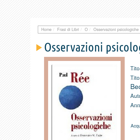
Home
Frasi di Libri
O
Osservazioni psicologiche
Osservazioni psicolo
Tito
Tito
Be
Aut
Ann
Acqu