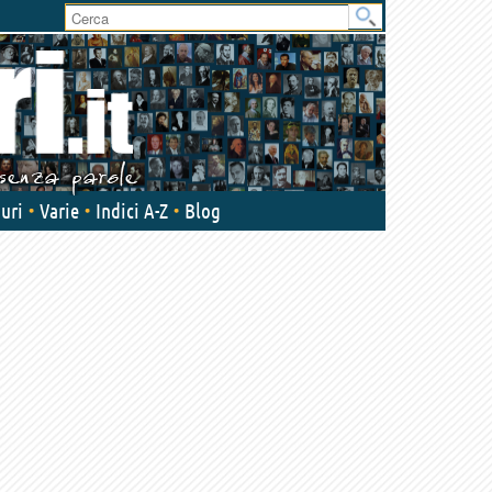
User
area
uri
Varie
Indici A-Z
Blog