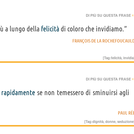
›
DI PIÙ SU QUESTA FRASE
ù a lungo della
felicità
di coloro che invidiamo.”
FRANÇOIS DE LA ROCHEFOUCAUL
[Tag:
felicità
,
invidia
›
DI PIÙ SU QUESTA FRASE
ù
rapidamente
se non temessero di sminuirsi agli
PAUL RÉ
[Tag:
dignità
,
donne
,
seduzione