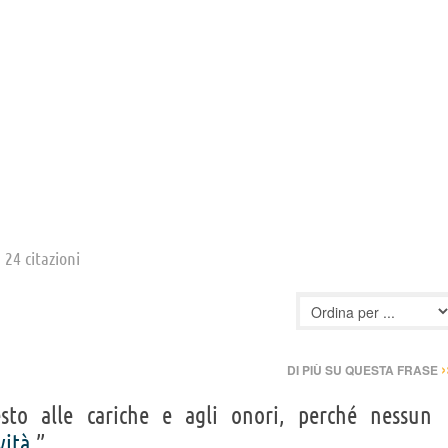
”
24 citazioni
›
DI PIÙ SU QUESTA FRASE
to alle cariche e agli onori, perché nessun
vità
.”