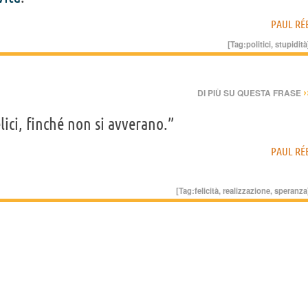
PAUL RÉ
[Tag:
politici
,
stupidità
›
DI PIÙ SU QUESTA FRASE
lici, finché non si avverano.”
PAUL RÉ
[Tag:
felicità
,
realizzazione
,
speranza