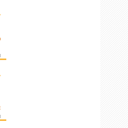
›
D
]
›
E
]