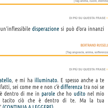
[Tag:
anima
,
cuore
,
eternità
›
DI PIÙ SU QUESTA FRASE
un'inflessibile
disperazione
si può d'ora innanzi
BERTRAND RUSSEL
[Tag:
angoscia
,
anima
,
sofferenza
›
DI PIÙ SU QUESTA FRASE
atello
, e mi ha
illuminato
. E spesso anche a te
nfatti, sei come me e non c'è
differenza
tra noi se
 è dentro di me in
parole
che ho
udito
nel mio
i tacito ciò che è dentro di te. Ma la tua
.”
(CONTINUA A LEGGERE)