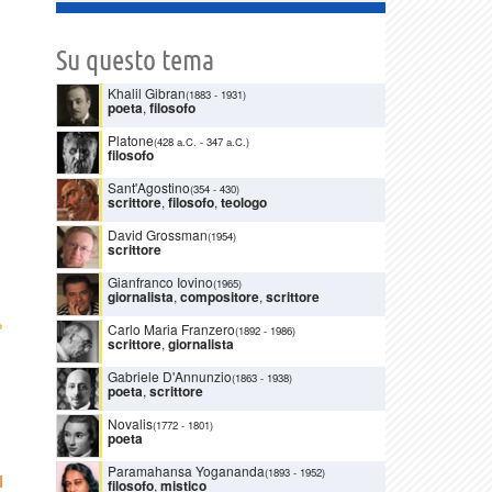
Su questo tema
Khalil Gibran
(1883
-
1931)
poeta
,
filosofo
Platone
(428 a.C.
-
347 a.C.)
filosofo
Sant'Agostino
(354
-
430)
scrittore
,
filosofo
,
teologo
David Grossman
(1954)
scrittore
Gianfranco Iovino
(1965)
giornalista
,
compositore
,
scrittore
›
Carlo Maria Franzero
(1892
-
1986)
scrittore
,
giornalista
Gabriele D'Annunzio
(1863
-
1938)
poeta
,
scrittore
Novalis
(1772
-
1801)
poeta
Paramahansa Yogananda
(1893
-
1952)
I
filosofo
,
mistico