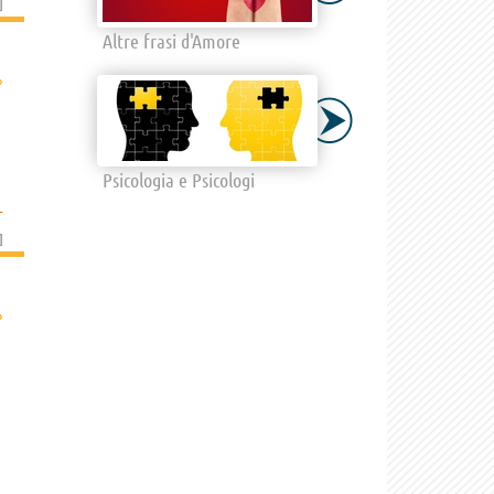
]
Altre frasi d'Amore
›
Psicologia e Psicologi
L
]
›