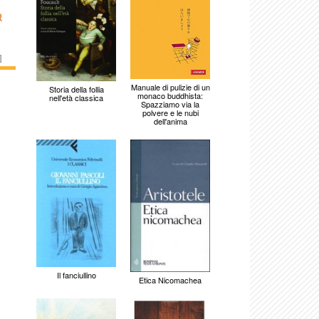
R
]
Manuale di pulizie di un
Storia della follia
monaco buddhista:
nell'età classica
Spazziamo via la
polvere e le nubi
dell'anima
Il fanciullino
Etica Nicomachea