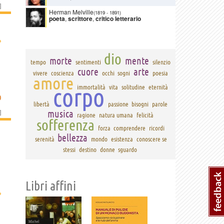
]
Herman Melville
(1819
-
1891)
poeta
,
scrittore
,
critico letterario
›
dio
morte
mente
tempo
sentimenti
silenzio
cuore
arte
vivere
coscienza
occhi
sogni
poesia
amore
corpo
immortalità
vita
solitudine
eternità
O
libertà
passione
bisogni
parole
]
musica
ragione
natura umana
felicità
sofferenza
forza
comprendere
ricordi
bellezza
serenità
mondo
esistenza
conoscere se
stessi
destino
donne
sguardo
Libri affini
›