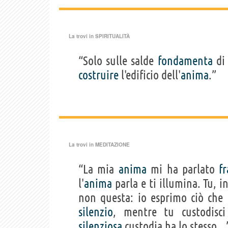
La trovi in
SPIRITUALITÀ
“Solo sulle salde
fondamenta
di 
costruire
l'edificio dell'
anima
.”
La trovi in
MEDITAZIONE
“La mia
anima
mi ha parlato
fr
l'
anima
parla e ti illumina. Tu, i
non questa: io esprimo ciò che
silenzio
, mentre tu custodisc
silenziosa
custodia ha lo stesso..