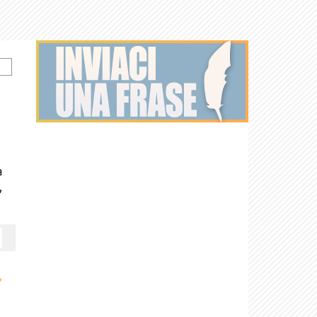
a
,
›