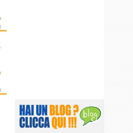
A
]
›
O
]