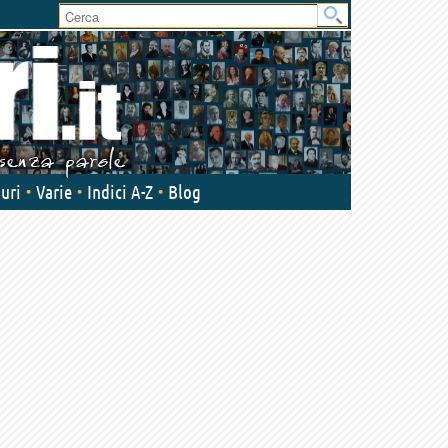
User
area
uri
Varie
Indici A-Z
Blog