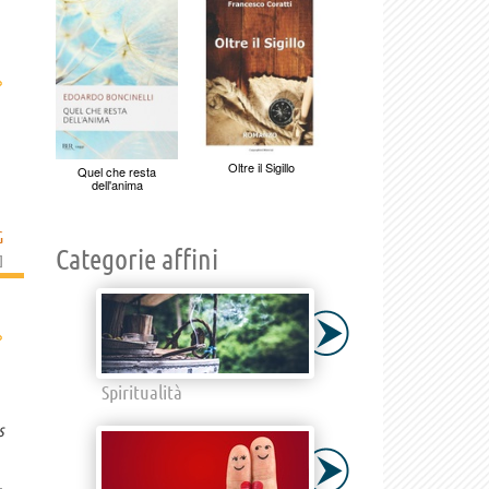
›
Oltre il Sigillo
Quel che resta
dell'anima
G
Categorie affini
]
›
Spiritualità
s