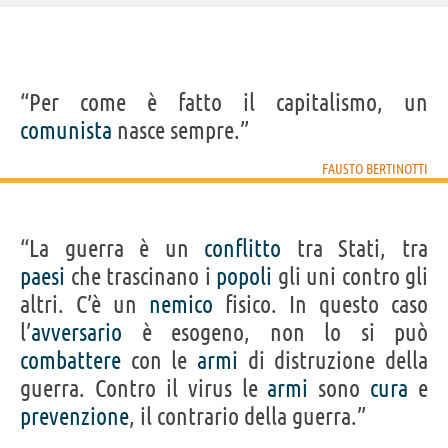
IDENTIKIT E DATI ANAGRAFICI
“Per come è fatto il capitalismo, un
Nome
Fausto
comunista
nasce sempre.”
Cognome
Bertinotti
Nato
22 marzo 1940 a Milano
Sesso
maschile
FAUSTO BERTINOTTI
Nazionalità
italiana
Professione
politico
Segno zodiacale
Ariete
“La guerra è un
conflitto
tra Stati, tra
Frasi, citazioni e aforismi di Fausto Bertinotti
paesi
che trascinano i
popoli
gli uni contro gli
16
IN ITALIANO
altri. C’è un
nemico
fisico. In questo caso
l’
avversario
è esogeno, non lo si può
combattere
con le
armi
di distruzione della
“Una vecchia battuta diceva che in Italia tra
riformisti e rivoluzionari non c'è gran differenza: i
guerra. Contro il virus le
armi
sono
cura
e
primi non fanno le riforme, i secondi non fanno le
prevenzione
, il contrario della guerra.”
rivoluzioni.”