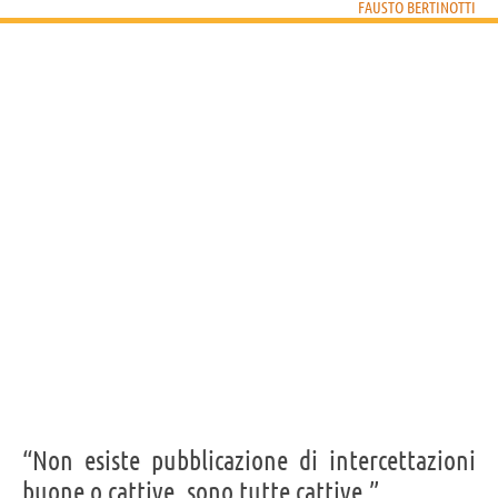
FAUSTO BERTINOTTI
FAUSTO BERTINOTTI
Condividi
Tweet
Personaggi affini per
PROFESSIONE
CONTENUTI
“Non esiste pubblicazione di intercettazioni
buone o cattive, sono tutte cattive.”