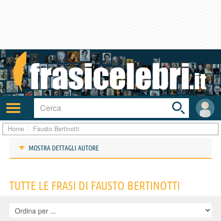
Toggle
search
bar
Attiva/disattiva
User
navigazione
area
Home
Fausto Bertinotti
MOSTRA DETTAGLI AUTORE
Frasi di Fausto Bertinotti
TUTTE LE FRASI DI FAUSTO BERTINOTTI