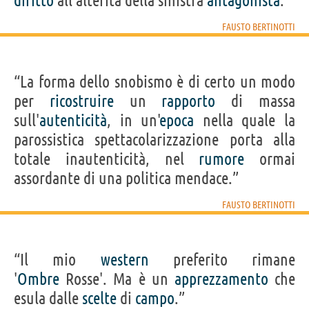
diritto
all'alterità della sinistra
antagonista
.”
FAUSTO BERTINOTTI
“La forma dello snobismo è di certo un modo
per
ricostruire
un
rapporto
di massa
sull'
autenticità
, in un'
epoca
nella quale la
parossistica spettacolarizzazione porta alla
totale inautenticità, nel
rumore
ormai
assordante di una politica mendace.”
FAUSTO BERTINOTTI
“Il mio
western
preferito rimane
'
Ombre
Rosse'. Ma è un
apprezzamento
che
esula dalle
scelte
di
campo
.”