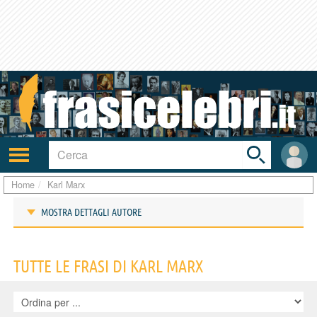
Toggle
search
bar
Attiva/disattiva
User
navigazione
area
Home
Karl Marx
MOSTRA DETTAGLI AUTORE
Frasi di Karl Marx
TUTTE LE FRASI DI KARL MARX