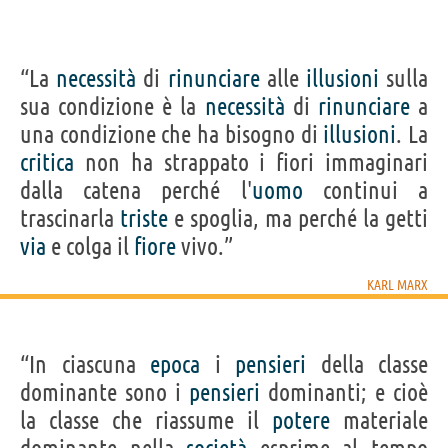
Personaggi affini per
PROFESSIONE
CONTENUTI
“La
necessità
di
rinunciare
alle
illusioni
sulla
sua condizione è la
necessità
di
rinunciare
a
una condizione che ha bisogno di
illusioni
. La
critica
non ha strappato i fiori immaginari
dalla catena perché l'
uomo
continui a
trascinarla
triste
e spoglia, ma perché la getti
via
e colga il
fiore
vivo.”
KARL MARX
“In ciascuna
epoca
i
pensieri
della classe
dominante sono i
pensieri
dominanti; e cioè
la classe che riassume il
potere
materiale