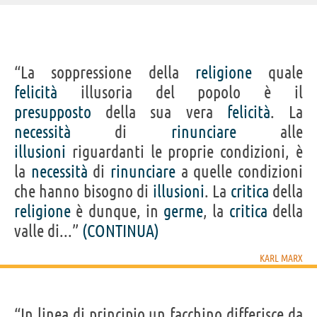
IDENTIKIT E DATI ANAGRAFICI
“La soppressione della
religione
quale
Nome
Karl
felicità
illusoria del popolo è il
Cognome
Marx
Nato
5 maggio 1818 a Treviri
presupposto
della sua vera
felicità
. La
Morto
14 marzo 1883 a Londra
Sesso
maschile
necessità
di
rinunciare
alle
Nazionalità
tedesca
Professione
filosofo
,
economista
,
politico
illusioni
riguardanti le proprie condizioni, è
Segno zodiacale
Toro
la
necessità
di
rinunciare
a quelle condizioni
LIBRI DI KARL MARX
che hanno bisogno di
illusioni
. La
critica
della
religione
è dunque, in
germe
, la
critica
della
valle di...”
(CONTINUA)
KARL MARX
Manoscritti...
L'ideologia
Il capitale
Manifesto del
Critica 
tedesca
partito...
“In linea di principio un facchino differisce da