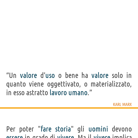
“Un
valore
d’
uso
o bene ha
valore
solo in
quanto viene oggettivato, o materializzato,
in esso astratto
lavoro
umano
.”
KARL MARX
Per poter "
fare
storia
" gli
uomini
devono
essere
in grado di
vivere
. Ma il
vivere
implica