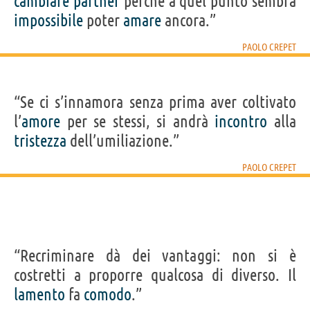
cambiare
partner
perché a quel punto sembra
impossibile
poter
amare
ancora.”
PAOLO CREPET
“Se ci s’innamora senza prima aver coltivato
l’
amore
per se stessi, si andrà
incontro
alla
tristezza
dell’umiliazione.”
PAOLO CREPET
“Recriminare dà dei vantaggi: non si è
costretti a proporre qualcosa di diverso. Il
lamento
fa
comodo
.”