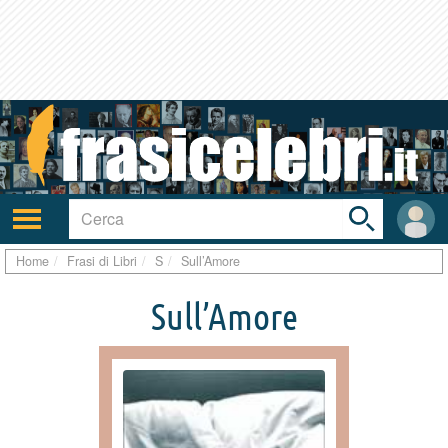
Toggle
search
bar
Attiva/disattiva
User
navigazione
area
Home
Frasi di Libri
S
Sull’Amore
Sull’Amore