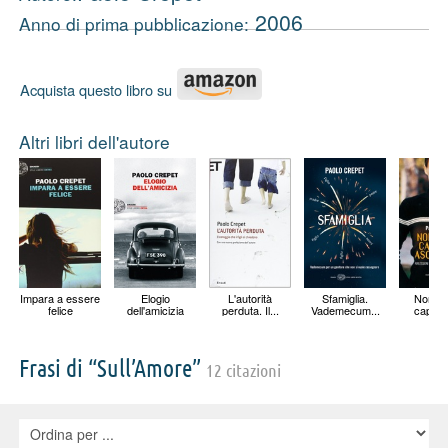
2006
Anno di prima pubblicazione:
Acquista questo libro su
Altri libri dell'autore
Impara a essere
Elogio
L'autorità
Sfamiglia.
Non s
felice
dell'amicizia
perduta. Il...
Vademecum...
capaci 
Frasi di “Sull’Amore”
12 citazioni