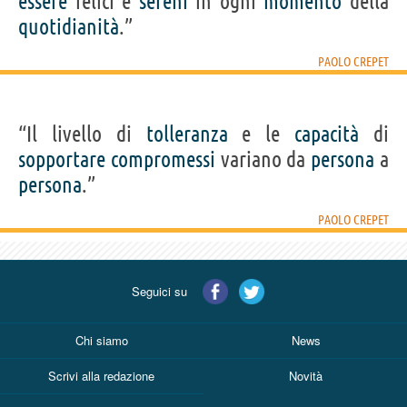
essere
felici e
sereni
in ogni
momento
della
quotidianità
.”
PAOLO CREPET
“Il livello di
tolleranza
e le
capacità
di
sopportare
compromessi
variano da
persona
a
persona
.”
PAOLO CREPET
Seguici su
Chi siamo
News
Scrivi alla redazione
Novità