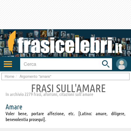
Toggle
search
bar
Attiva/disattiva
User
navigazione
area
Home
Argomento "amare"
FRASI SULL'AMARE
In archivio 2279 frasi, aforismi, citazioni sull'amare
Amare
Voler bene, portare affezione, etc. [Latino: amare, diligere,
benevolentia prosequi].