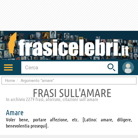
Toggle
search
bar
Attiva/disattiva
User
navigazione
area
Home
Argomento "amare"
FRASI SULL'AMARE
In archivio 2279 frasi, aforismi, citazioni sull'amare
Amare
Voler bene, portare affezione, etc. [Latino: amare, diligere,
benevolentia prosequi].