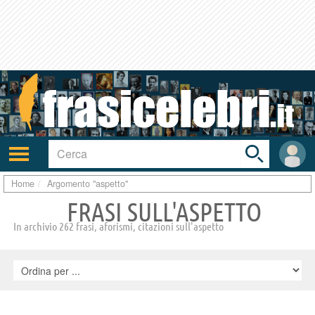
Toggle
search
bar
Attiva/disattiva
User
navigazione
area
Home
Argomento "aspetto"
FRASI SULL'ASPETTO
In archivio 262 frasi, aforismi, citazioni sull'aspetto