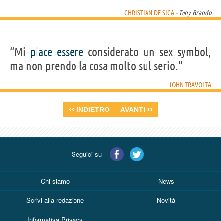
CHRISTIAN DE SICA
- Tony Brando
“Mi
piace
essere
considerato un sex symbol,
ma non prendo la cosa molto sul serio.”
JOHN TRAVOLTA
‹‹
››
INDIETRO
AVANTI
Seguici su
Chi siamo
News
Scrivi alla redazione
Novità
Informativa Privacy