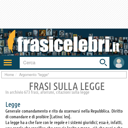
Toggle
search
bar
Attiva/disattiva
User
navigazione
area
Home
Argomento "legge"
FRASI SULLA LEGGE
In archivio 673 frasi, aforismi, citazioni sulla legge
Legge
Generale comandamento e rito da osservarsi nella Repubblica. Diritto
di comandare e di proibire [Latino: lex].
La legge ha a che fare con le regole e i sistemi giuridici; essa è, infatti,
una regola che specifica che cosa sia lecito o meno - ciò che puoi o che