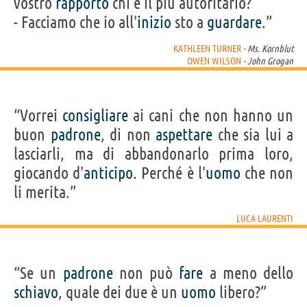
vostro
rapporto
chi è il più autoritario?
- Facciamo che io all'
inizio
sto a
guardare
.”
KATHLEEN TURNER
- Ms. Kornblut
OWEN WILSON
- John Grogan
“Vorrei
consigliare
ai cani che non hanno un
buon
padrone
, di non
aspettare
che sia lui a
lasciarli, ma di abbandonarlo prima loro,
giocando d'
anticipo
. Perché è l'
uomo
che non
li merita.”
LUCA LAURENTI
“Se un
padrone
non può
fare
a meno dello
schiavo
, quale dei due è un
uomo
libero?”