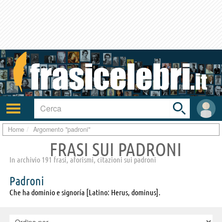
Toggle
search
bar
Attiva/disattiva
User
navigazione
area
Home
Argomento "padroni"
FRASI SUI PADRONI
In archivio 191 frasi, aforismi, citazioni sui padroni
Padroni
Che ha dominio e signoría [Latino: Herus, dominus].