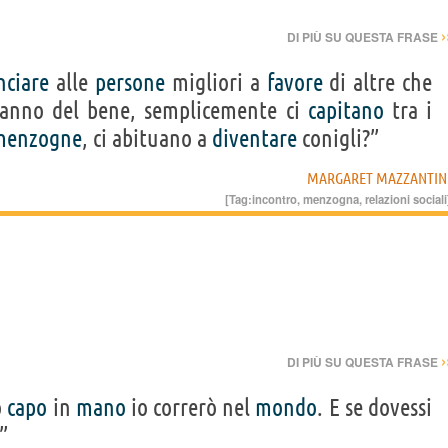
›
DI PIÙ SU QUESTA FRASE
nciare
alle
persone
migliori a
favore
di altre che
 fanno del bene, semplicemente ci
capitano
tra i
menzogne
, ci abituano a
diventare
conigli?”
MARGARET MAZZANTIN
[Tag:
incontro
,
menzogna
,
relazioni sociali
›
DI PIÙ SU QUESTA FRASE
o
capo
in
mano
io correrò nel
mondo
. E se dovessi
”