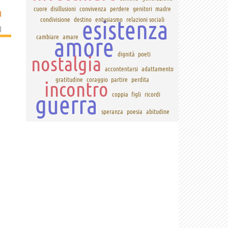
cuore
disillusioni
convivenza
perdere
genitori
madre
I
esistenza
condivisione
destino
entusiasmo
relazioni sociali
]
amore
cambiare
amare
dignità
poeti
nostalgia
accontentarsi
adattamento
gratitudine
coraggio
partire
perdita
incontro
guerra
coppia
figli
ricordi
speranza
poesia
abitudine