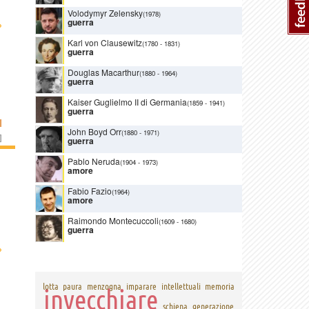
Volodymyr Zelensky
(1978)
guerra
›
Karl von Clausewitz
(1780
-
1831)
guerra
Douglas Macarthur
(1880
-
1964)
guerra
Kaiser Guglielmo II di Germania
(1859
-
1941)
guerra
I
John Boyd Orr
(1880
-
1971)
]
guerra
Pablo Neruda
(1904
-
1973)
amore
Fabio Fazio
(1964)
amore
Raimondo Montecuccoli
(1609
-
1680)
guerra
›
lotta
paura
menzogna
imparare
intellettuali
memoria
invecchiare
schiena
generazione