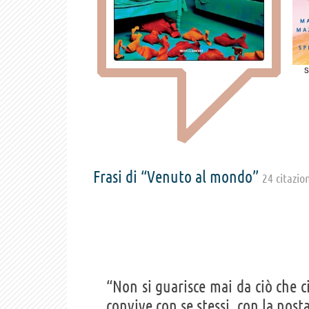
S
Frasi di “Venuto al mondo”
24 citazio
“Non si guarisce mai da ciò che ci 
convive con se stessi, con la nost