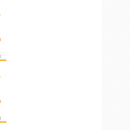
›
I
]
›
I
]