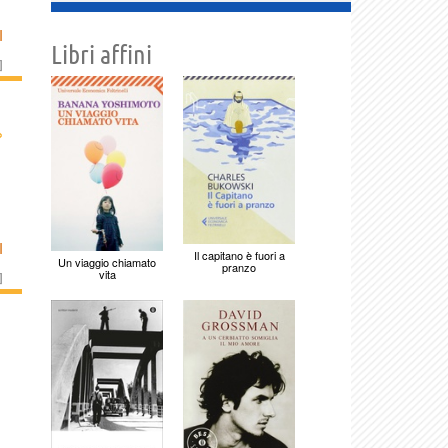
I
Libri affini
]
›
I
Il capitano è fuori a
Un viaggio chiamato
pranzo
vita
]