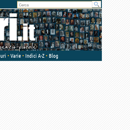
User
area
uri
Varie
Indici A-Z
Blog