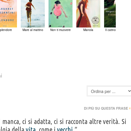
plendore
Mare al mattino
Non ti muovere
Manola
Il catino di zinco
ni
›
DI PIÙ SU QUESTA FRASE
manca, ci si adatta, ci si racconta altre verità. Si
algia della
vita
, come i
vecchi
.”