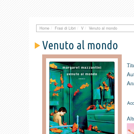
Home
Frasi di Libri
V
Venuto al mondo
Venuto al mondo
Tit
Au
An
Acq
Alt