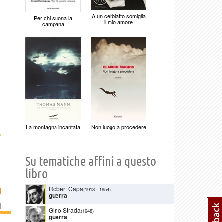
A un cerbiatto somiglia
Per chi suona la
il mio amore
campana
La montagna incantata
Non luogo a procedere
›
Su tematiche affini a questo
libro
Robert Capa
(1913
-
1954)
I
guerra
]
Gino Strada
(1948)
guerra