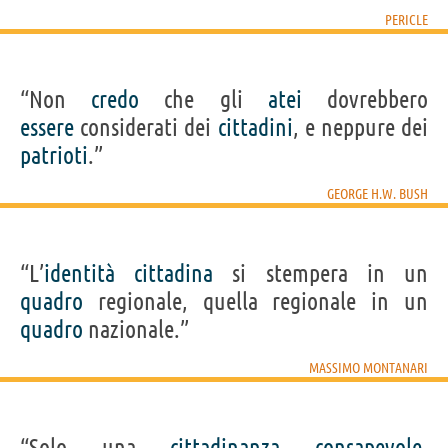
PERICLE
“Non
credo
che gli
atei
dovrebbero
essere
considerati dei
cittadini
, e neppure dei
patrioti
.”
GEORGE H.W. BUSH
“L’
identità
cittadina
si stempera in un
quadro
regionale, quella regionale in un
quadro
nazionale.”
MASSIMO MONTANARI
“Solo una
cittadinanza
consapevole
,