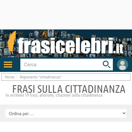
Toggle
search
bar
Attiva/disattiva
User
navigazione
area
Home
Argomento "cittadinanza"
FRASI SULLA CITTADINANZA
In archivio 19 frasi, aforismi, citazioni sulla cittadinanza