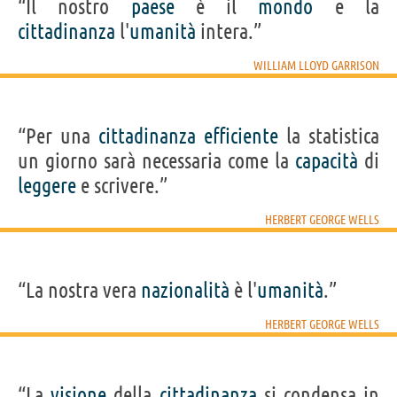
“Il nostro
paese
è il
mondo
e la
cittadinanza
l'
umanità
intera.”
WILLIAM LLOYD GARRISON
“Per una
cittadinanza
efficiente
la statistica
un giorno sarà necessaria come la
capacità
di
leggere
e scrivere.”
HERBERT GEORGE WELLS
“La nostra vera
nazionalità
è l'
umanità
.”
HERBERT GEORGE WELLS
“La
visione
della
cittadinanza
si condensa in