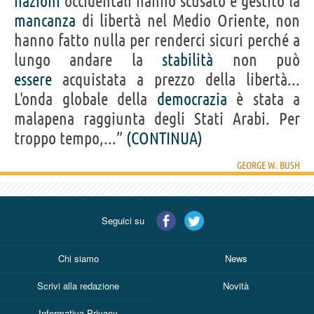
nazioni
occidentali hanno scusato e gestito la
mancanza
di libertà nel Medio Oriente, non
hanno fatto nulla per renderci sicuri perché a
lungo andare la
stabilità
non può
essere
acquistata a prezzo della libertà...
L'onda globale della
democrazia
è stata a
malapena raggiunta degli Stati Arabi. Per
troppo tempo,...”
(CONTINUA)
GEORGE W. BUSH
Seguici su
Chi siamo
News
Scrivi alla redazione
Novità
Informativa Privacy