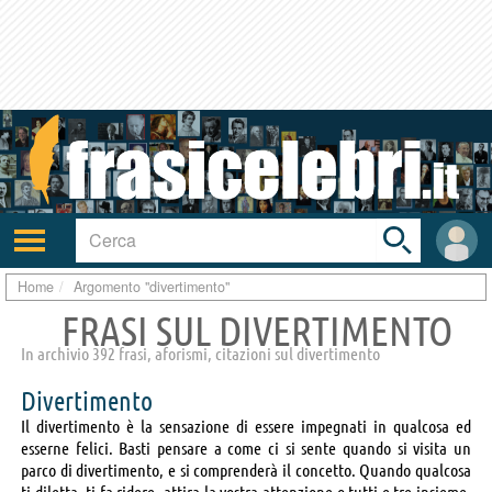
Toggle
search
bar
Attiva/disattiva
User
navigazione
area
Home
Argomento "divertimento"
FRASI SUL DIVERTIMENTO
In archivio 392 frasi, aforismi, citazioni sul divertimento
Divertimento
Il divertimento è la sensazione di essere impegnati in qualcosa ed
esserne felici. Basti pensare a come ci si sente quando si visita un
parco di divertimento, e si comprenderà il concetto. Quando qualcosa
ti diletta, ti fa ridere, attira la vostra attenzione o tutti e tre insieme,