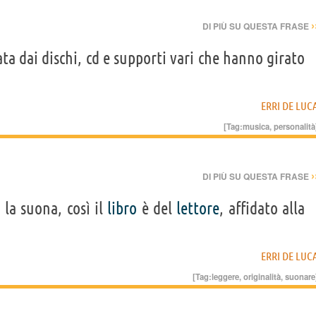
›
DI PIÙ SU QUESTA FRASE
ta dai dischi, cd e supporti vari che hanno girato
ERRI DE LUC
[Tag:
musica
,
personalità
›
DI PIÙ SU QUESTA FRASE
 la suona, così il
libro
è del
lettore
, affidato alla
ERRI DE LUC
[Tag:
leggere
,
originalità
,
suonare