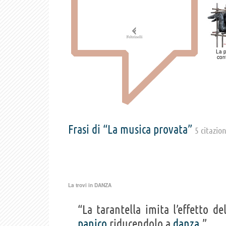
La p
cont
Frasi di “La musica provata”
5 citazion
La trovi in
DANZA
“La tarantella imita l’effetto d
panico
riducendolo a
danza
.”