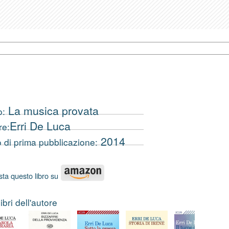
La musica provata
o:
Erri De Luca
re:
2014
 di prima pubblicazione:
ta questo libro su
 libri dell'autore