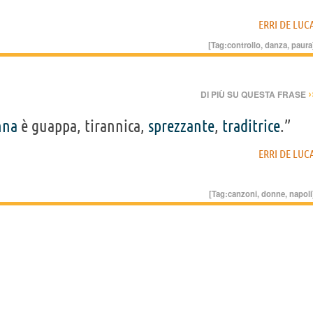
ERRI DE LUC
[Tag:
controllo
,
danza
,
paura
›
DI PIÙ SU QUESTA FRASE
nna
è guappa, tirannica,
sprezzante
,
traditrice
.”
ERRI DE LUC
[Tag:
canzoni
,
donne
,
napoli