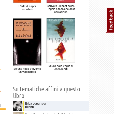
Scrivete un best seller.
L'arte di saper
Regole e tecniche della
ascoltare
narrazione
Muoio dalla voglia di
›
Se una notte d'inverno
conoscerti
un viaggiatore
Su tematiche affini a questo
A
libro
Erica Jong
(1942)
]
donne