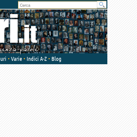
User
area
uri
Varie
Indici A-Z
Blog