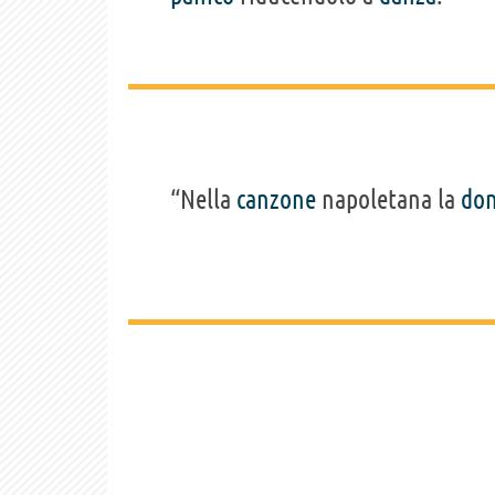
“Nella
canzone
napoletana la
do