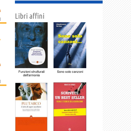
A
Libri affini
]
›
A
Funzioni strutturali
Sono solo canzoni
dell'armonia
]