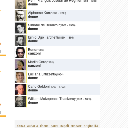
Henri François Joseph de Régnier
(1864
-
1936)
donne
›
Alphonse Karr
(1808
-
1890)
donne
Simone de Beauvoir
(1908
-
1986)
donne
Iginio Ugo Tarchetti
(1839
-
1869)
donne
A
Bono
(1960)
]
canzoni
Martin Gore
(1961)
canzoni
›
Luciana Littizzetto
(1964)
donne
Carlo Goldoni
(1707
-
1793)
donne
William Makepeace Thackeray
(1811
-
1863)
donne
A
]
danza
audacia
donne
paura
napoli
suonare
originalità