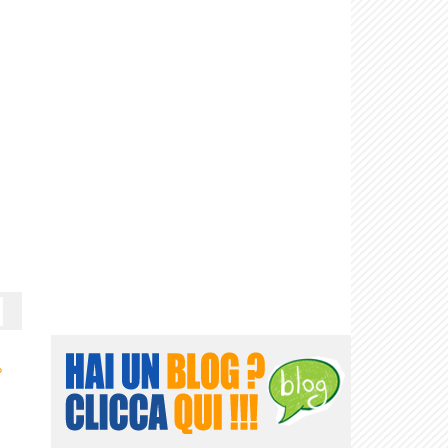
Il torto del
La doppia vita
I pesci non
E disse
Il peso della
soldato
dei numeri
chiudono...
farfalla
›