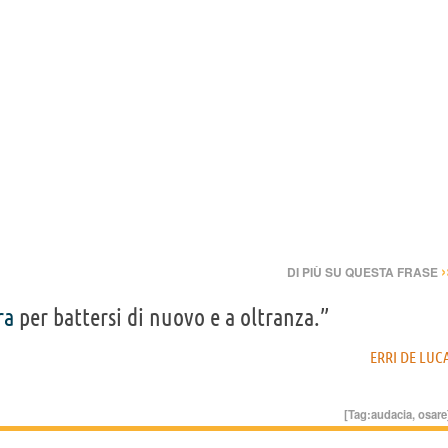
›
DI PIÙ SU QUESTA FRASE
ra
per battersi di nuovo e a oltranza.”
ERRI DE LUC
[Tag:
audacia
,
osare