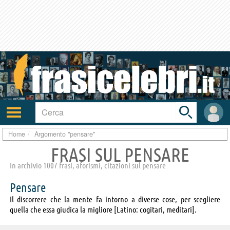
Toggle
search
bar
Attiva/disattiva
User
navigazione
area
Home
Argomento "pensare"
FRASI SUL PENSARE
In archivio 1007 frasi, aforismi, citazioni sul pensare
Pensare
Il discorrere che la mente fa intorno a diverse cose, per scegliere
quella che essa giudica la migliore [Latino: cogitari, meditari].