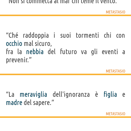
“Non si commetta al mar chi teme il vento.”
METASTASIO
“Ché raddoppia i suoi tormenti chi con
occhio
mal sicuro,
fra la
nebbia
del futuro va gli eventi a
prevenir.”
METASTASIO
“La
meraviglia
dell'ignoranza è
figlia
e
madre
del sapere.”
METASTASIO