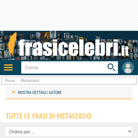
Toggle
search
bar
Attiva/disattiva
User
navigazione
area
Home
Metastasio
MOSTRA DETTAGLI AUTORE
Frasi di Metastasio
TUTTE LE FRASI DI METASTASIO