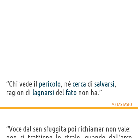
“Chi vede il
pericolo
, né
cerca
di
salvarsi
,
ragion di
lagnarsi
del
fato
non ha.”
METASTASIO
“Voce dal sen sfuggita poi richiamar non vale:
non si trattiene lo strale, quando dall'arco