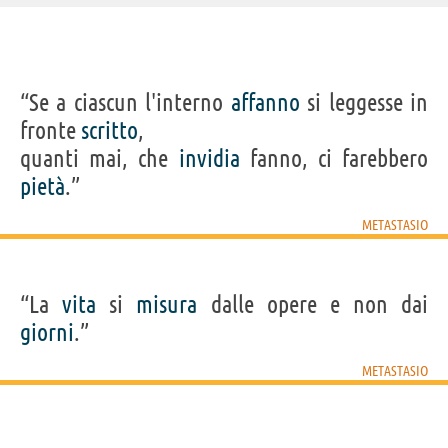
IDENTIKIT E DATI ANAGRAFICI
“Se a ciascun l'interno
affanno
si leggesse in
Nome
Pietro Antonio Domenico
fronte
scritto
,
Cognome
Bonaventura Trapassi
Pseudonimo
Metastasio
quanti mai, che
invidia
fanno, ci farebbero
Nato
3 gennaio 1698 a Roma
Morto
12 aprile 1782 a Vienna
pietà
.”
Sesso
maschile
Nazionalità
italiana
Professione
poeta
,
drammaturgo
METASTASIO
Segno zodiacale
Capricorno
Acquista libri di Metastasio su
“La
vita
si
misura
dalle opere e non dai
giorni
.”
Frasi, citazioni e aforismi di Metastasio
29
IN ITALIANO
METASTASIO
“Se a ciascun l'interno affanno si leggesse in fronte