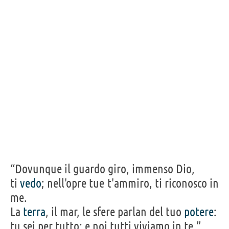
scritto,
quanti mai, che invidia fanno, ci farebbero pietà.”
METASTASIO
Condividi
Tweet
Personaggi affini per
PROFESSIONE
CONTENUTI
“Dovunque il guardo giro, immenso Dio,
ti
vedo
; nell'opre tue t'ammiro, ti riconosco in
me.
La
terra
, il mar, le sfere parlan del tuo
potere
:
tu sei per tutto; e noi tutti viviamo in te.”