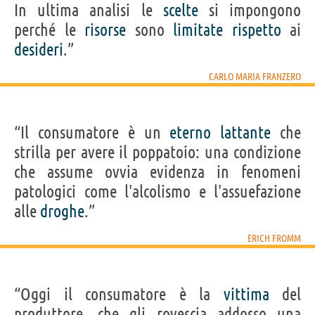
In ultima analisi le
scelte
si impongono
perché le
risorse
sono
limitate
rispetto
ai
desideri
.”
CARLO MARIA FRANZERO
“Il consumatore è un
eterno
lattante
che
strilla per avere il poppatoio: una condizione
che assume ovvia evidenza in fenomeni
patologici come l'alcolismo e l'assuefazione
alle
droghe
.”
ERICH FROMM
“Oggi il consumatore è la
vittima
del
produttore, che gli rovescia addosso una