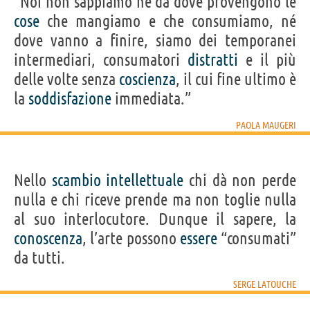
“Noi non sappiamo né da dove provengono le
cose
che mangiamo e che consumiamo, né
dove vanno a finire, siamo dei temporanei
intermediari, consumatori
distratti
e il più
delle volte senza
coscienza
, il cui fine ultimo è
la
soddisfazione
immediata.”
PAOLA MAUGERI
Nello
scambio
intellettuale
chi dà non perde
nulla e chi riceve prende ma non toglie nulla
al suo interlocutore. Dunque il sapere, la
conoscenza
, l’arte possono
essere
“consumati”
da tutti.
SERGE LATOUCHE