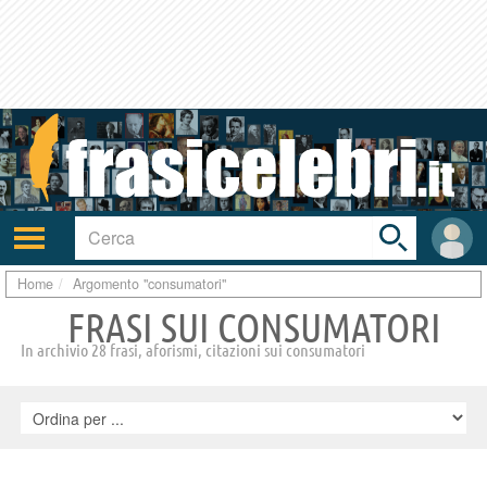
Toggle
search
bar
Attiva/disattiva
User
navigazione
area
Home
Argomento "consumatori"
FRASI SUI CONSUMATORI
In archivio 28 frasi, aforismi, citazioni sui consumatori