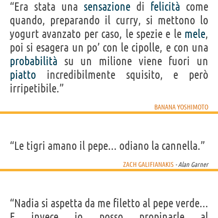
“Era stata una
sensazione
di
felicità
come
quando, preparando il curry, si mettono lo
yogurt avanzato per caso, le spezie e le
mele
,
poi si esagera un po’ con le cipolle, e con una
probabilità
su un milione viene fuori un
piatto
incredibilmente squisito, e però
irripetibile.”
BANANA YOSHIMOTO
“Le tigri amano il pepe... odiano la cannella.”
ZACH GALIFIANAKIS
- Alan Garner
“Nadia si aspetta da me filetto al pepe verde...
E invece io posso propinarle al