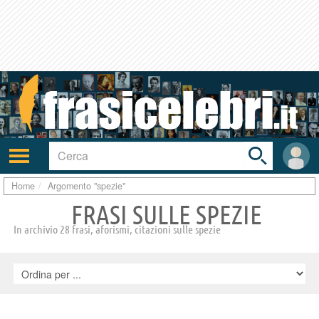
Toggle
search
bar
Attiva/disattiva
User
navigazione
area
Home
Argomento "spezie"
FRASI SULLE SPEZIE
In archivio 28 frasi, aforismi, citazioni sulle spezie