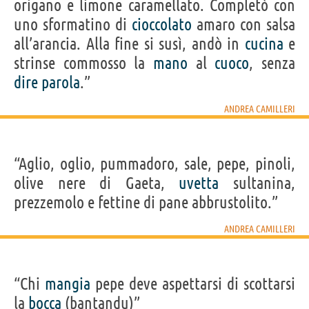
origano e limone caramellato. Completò con
uno sformatino di
cioccolato
amaro con salsa
all’arancia. Alla fine si susì, andò in
cucina
e
strinse commosso la
mano
al
cuoco
, senza
dire
parola
.”
ANDREA CAMILLERI
“Aglio, oglio, pummadoro, sale, pepe, pinoli,
olive nere di Gaeta,
uvetta
sultanina,
prezzemolo e fettine di pane abbrustolito.”
ANDREA CAMILLERI
“Chi
mangia
pepe deve aspettarsi di scottarsi
la
bocca
(bantandu)”