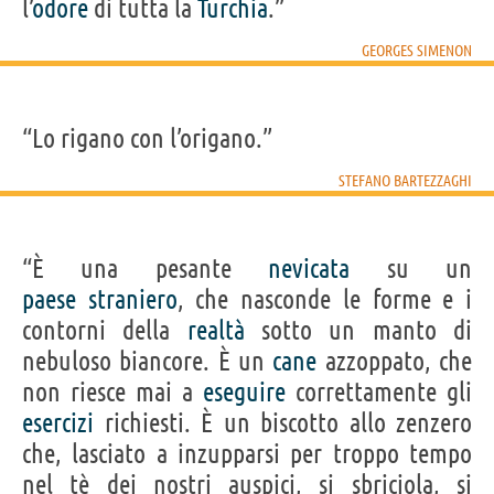
l’
odore
di tutta la
Turchia
.”
GEORGES SIMENON
“Lo rigano con l’origano.”
STEFANO BARTEZZAGHI
“È una pesante
nevicata
su un
paese
straniero
, che nasconde le forme e i
contorni della
realtà
sotto un manto di
nebuloso biancore. È un
cane
azzoppato, che
non riesce mai a
eseguire
correttamente gli
esercizi
richiesti. È un biscotto allo zenzero
che, lasciato a inzupparsi per troppo tempo
nel tè dei nostri auspici, si sbriciola, si