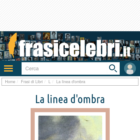
Toggle
search
bar
Attiva/disattiva
User
navigazione
area
Home
Frasi di Libri
L
La linea d'ombra
La linea d'ombra