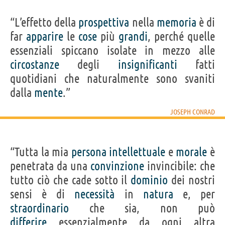
“L’effetto della
prospettiva
nella
memoria
è di
far
apparire
le
cose
più
grandi
, perché quelle
essenziali spiccano isolate in mezzo alle
circostanze
degli
insignificanti
fatti
quotidiani che naturalmente sono svaniti
dalla
mente
.”
JOSEPH CONRAD
“Tutta la mia
persona
intellettuale
e
morale
è
penetrata da una
convinzione
invincibile: che
tutto ciò che cade sotto il
dominio
dei nostri
sensi è di
necessità
in
natura
e, per
straordinario
che sia, non può
differire
essenzialmente da ogni altra