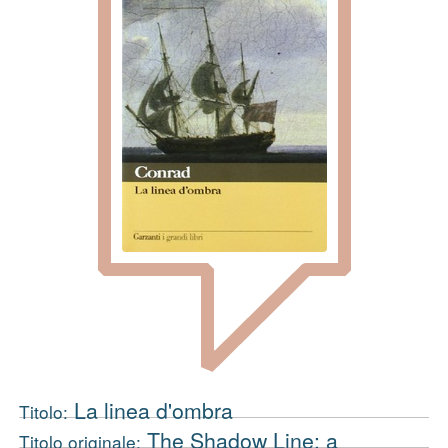
La linea d'ombra
Titolo:
The Shadow Line: a
Titolo originale: