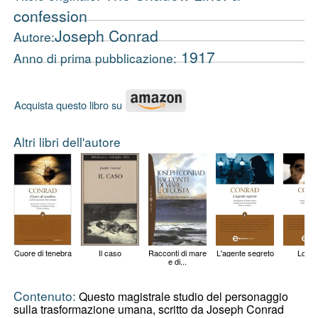
confession
Joseph Conrad
Autore:
1917
Anno di prima pubblicazione:
Acquista questo libro su
Altri libri dell'autore
Cuore di tenebra
Il caso
Racconti di mare
L'agente segreto
Lord 
e di...
Contenuto:
Questo magistrale studio del personaggio
sulla trasformazione umana, scritto da Joseph Conrad