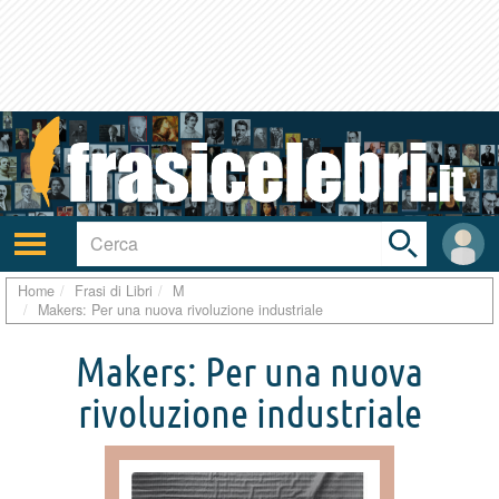
Toggle
search
bar
Attiva/disattiva
User
navigazione
area
Home
Frasi di Libri
M
Makers: Per una nuova rivoluzione industriale
Makers: Per una nuova
rivoluzione industriale