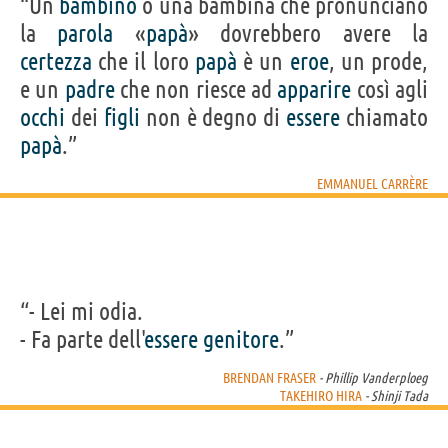
“Un
bambino
o una bambina che pronunciano
la
parola
«
papà
» dovrebbero avere la
certezza
che il loro
papà
è un
eroe
, un prode,
e un
padre
che non riesce ad
apparire
così agli
occhi
dei
figli
non è degno di
essere
chiamato
papà
.”
EMMANUEL CARRÈRE
“- Lei mi odia.
- Fa parte dell'
essere
genitore
.”
BRENDAN FRASER
- Phillip Vanderploeg
TAKEHIRO HIRA
- Shinji Tada