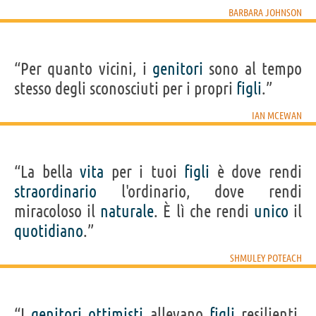
BARBARA JOHNSON
“Per quanto vicini, i
genitori
sono al tempo
stesso degli sconosciuti per i propri
figli
.”
IAN MCEWAN
“La bella
vita
per i tuoi
figli
è dove rendi
straordinario
l'ordinario, dove rendi
miracoloso il
naturale
. È lì che rendi
unico
il
quotidiano
.”
SHMULEY POTEACH
“I
genitori
ottimisti
allevano
figli
resilienti,