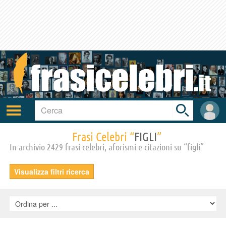
Toggle
search
bar
Attiva/disattiva
User
navigazione
area
Frasi Celebri “
FIGLI
”
In archivio 2429 frasi celebri, aforismi e citazioni su “figli”
Visualizza filtri ricerca