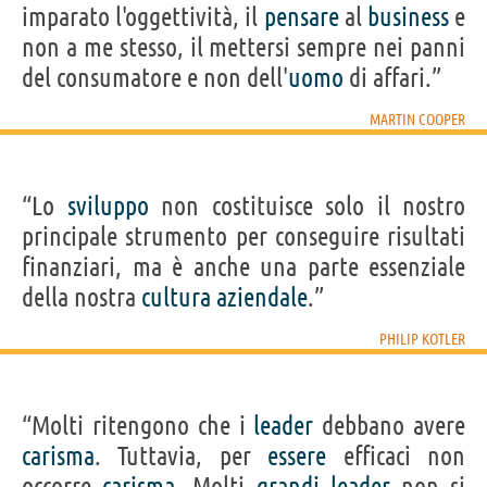
imparato l'oggettività, il
pensare
al
business
e
non a me stesso, il mettersi sempre nei panni
del consumatore e non dell'
uomo
di affari.”
MARTIN COOPER
“Lo
sviluppo
non costituisce solo il nostro
principale strumento per conseguire risultati
finanziari, ma è anche una parte essenziale
della nostra
cultura
aziendale
.”
PHILIP KOTLER
“Molti ritengono che i
leader
debbano avere
carisma
. Tuttavia, per
essere
efficaci non
occorre
carisma
. Molti
grandi
leader
non si