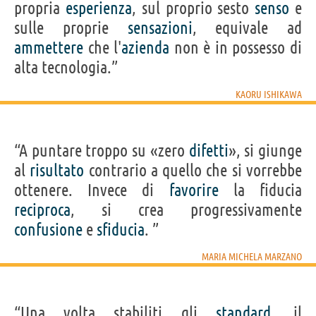
propria
esperienza
, sul proprio sesto
senso
e
sulle proprie
sensazioni
, equivale ad
ammettere
che l'
azienda
non è in possesso di
alta tecnologia.”
KAORU ISHIKAWA
“A puntare troppo su «zero
difetti
», si giunge
al
risultato
contrario a quello che si vorrebbe
ottenere. Invece di
favorire
la fiducia
reciproca
, si crea progressivamente
confusione
e
sfiducia
. ”
MARIA MICHELA MARZANO
“Una volta stabiliti gli
standard
, il