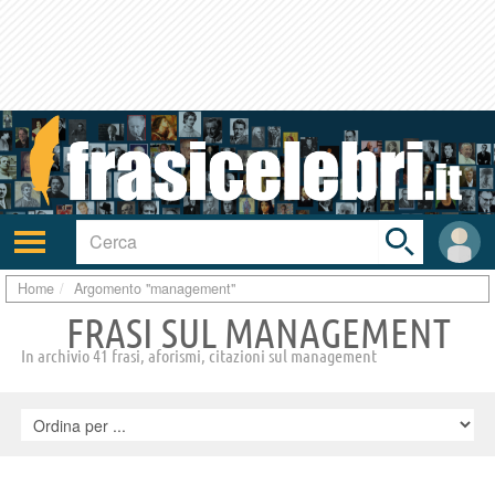
Toggle
search
bar
Attiva/disattiva
User
navigazione
area
Home
Argomento "management"
FRASI SUL MANAGEMENT
In archivio 41 frasi, aforismi, citazioni sul management