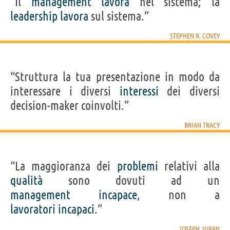
“Il
management
lavora
nel sistema; la
leadership
lavora
sul sistema.”
STEPHEN R. COVEY
“Struttura la tua presentazione in modo da
interessare i diversi
interessi
dei diversi
decision-maker coinvolti.”
BRIAN TRACY
“La maggioranza dei
problemi
relativi alla
qualità
sono dovuti ad un
management
incapace
, non a
lavoratori
incapaci
.”
JOSEPH JURAN