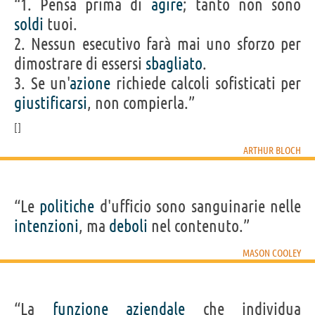
“1. Pensa prima di
agire
; tanto non sono
soldi
tuoi.
2. Nessun esecutivo farà mai uno sforzo per
dimostrare di essersi
sbagliato
.
3. Se un'
azione
richiede calcoli sofisticati per
giustificarsi
, non compierla.”
ARTHUR BLOCH
“Le
politiche
d'ufficio sono sanguinarie nelle
intenzioni
, ma
deboli
nel contenuto.”
MASON COOLEY
“La
funzione
aziendale
che individua