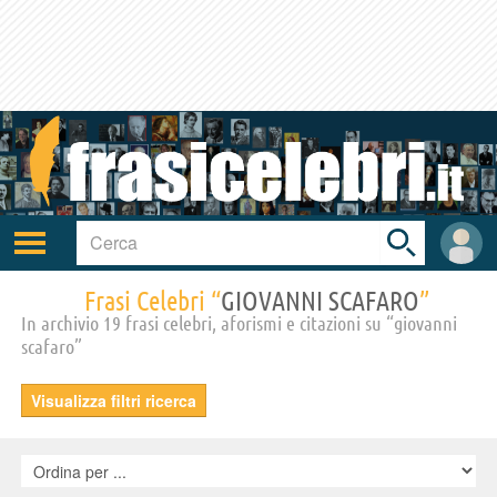
Toggle
search
bar
Attiva/disattiva
User
navigazione
area
Frasi Celebri “
GIOVANNI SCAFARO
”
In archivio 19 frasi celebri, aforismi e citazioni su “giovanni
scafaro”
Visualizza filtri ricerca