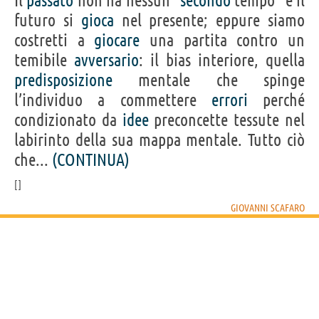
Il
passato
non ha nessun “
secondo
tempo” e il
futuro si
gioca
nel presente; eppure siamo
costretti a
giocare
una partita contro un
temibile
avversario
: il bias interiore, quella
predisposizione
mentale che spinge
l’individuo a commettere
errori
perché
condizionato da
idee
preconcette tessute nel
labirinto della sua mappa mentale. Tutto ciò
che...
(CONTINUA)
GIOVANNI SCAFARO