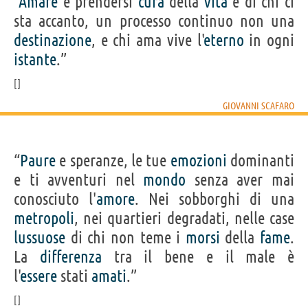
“
Amare
è prendersi
cura
della
vita
e di chi ci
sta accanto, un processo continuo non una
destinazione
, e chi ama vive l'
eterno
in ogni
istante
.”
GIOVANNI SCAFARO
“
Paure
e speranze, le tue
emozioni
dominanti
e ti avventuri nel
mondo
senza aver mai
conosciuto l'
amore
. Nei sobborghi di una
metropoli
, nei quartieri degradati, nelle case
lussuose
di chi non teme i
morsi
della
fame
.
La
differenza
tra il bene e il male è
l'
essere
stati
amati
.”