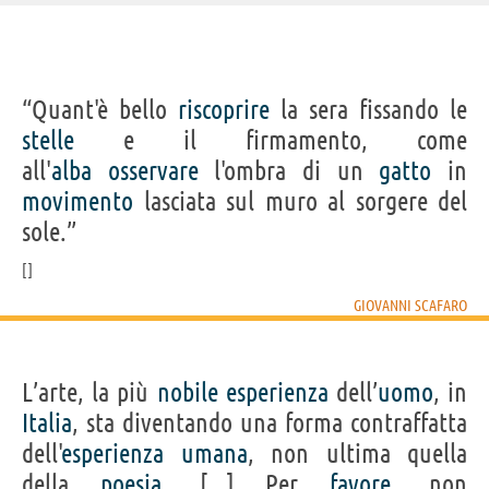
“Quant'è bello
riscoprire
la sera fissando le
stelle
e il firmamento, come
all'
alba
osservare
l'ombra di un
gatto
in
movimento
lasciata sul muro al sorgere del
sole.”
GIOVANNI SCAFARO
L’arte, la più
nobile
esperienza
dell’
uomo
, in
Italia
, sta diventando una forma contraffatta
dell'
esperienza
umana
, non ultima quella
della
poesia
. [...] Per
favore
, non