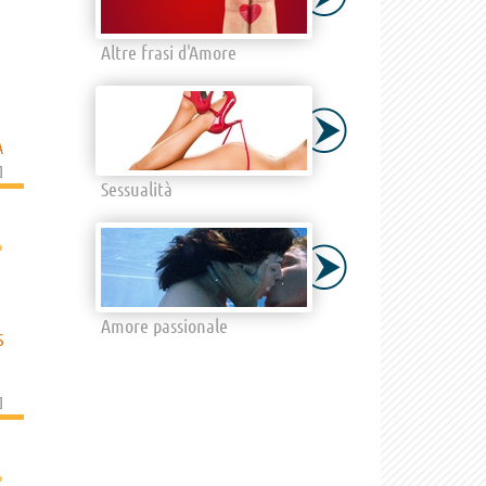
Altre frasi d'Amore
A
]
Sessualità
›
Amore passionale
S
]
›