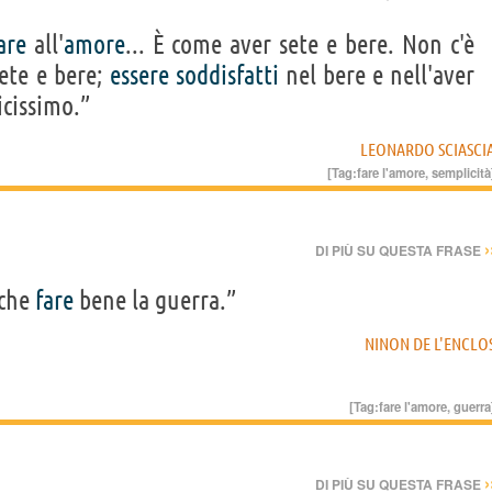
are
all'
amore
... È come aver sete e bere. Non c'è
sete e bere;
essere
soddisfatti
nel bere e nell'aver
icissimo.”
LEONARDO SCIASCI
[Tag:
fare l'amore
,
semplicità
›
DI PIÙ SU QUESTA FRASE
che
fare
bene la guerra.”
NINON DE L'ENCLO
[Tag:
fare l'amore
,
guerra
›
DI PIÙ SU QUESTA FRASE