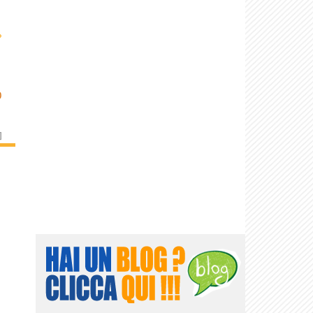
›
O
]