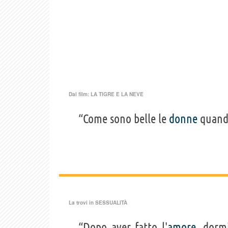
Dal film:
LA TIGRE E LA NEVE
“Come sono belle le
donne
quand
La trovi in
SESSUALITÀ
“Dopo aver fatto l'
amore
, dorm