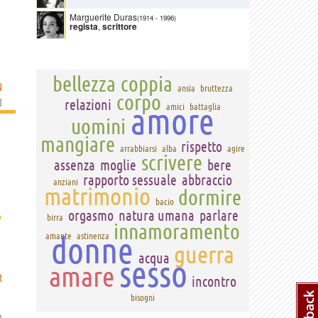
Marguerite Duras
(1914
-
1996)
regista
,
scrittore
bellezza
coppia
N
ansia
bruttezza
corpo
]
relazioni
amore
amici
battaglia
uomini
mangiare
rispetto
arrabbiarsi
alba
agire
scrivere
assenza
moglie
bere
rapporto sessuale
abbraccio
anziani
matrimonio
dormire
bacio
orgasmo
natura umana
parlare
›
birra
innamoramento
donne
amante
astinenza
guerra
acqua
sesso
amare
R
incontro
bisogni
]