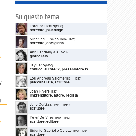
Su questo tema
Lorenzo Licalzi
(1956)
scrittore
,
psicologo
Ninon de l'Enclos
(1616
-
1705)
scrittore
,
cortigiano
Ann Landers
(1918
-
2002)
›
giornalista
Jay Leno
(1950)
comico
,
autore tv
,
presentatore tv
Lou Andreas Salomè
(1861
-
1937)
psicoanalista
,
scrittore
i
Joan Rivers
(1933)
imprenditore
,
attore
,
regista
]
Julio Cortázar
(1914
-
1984)
scrittore
Peter De Vries
(1910
-
1993)
›
scrittore
,
editore
Sidonie-Gabrielle Colette
(1873
-
1954)
scrittore