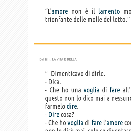
“L'
amore
non è il
lamento
mor
trionfante delle molle del letto.”
Dal film:
LA VITA È BELLA
“- Dimenticavo di dirle.
- Dica.
- Che ho una
voglia
di
fare
all'
questo non lo dico mai a nessun
farmelo
dire
.
-
Dire
cosa?
- Che ho
voglia
di
fare
l'
amore
con
non lo dirò mai, solo se diventas