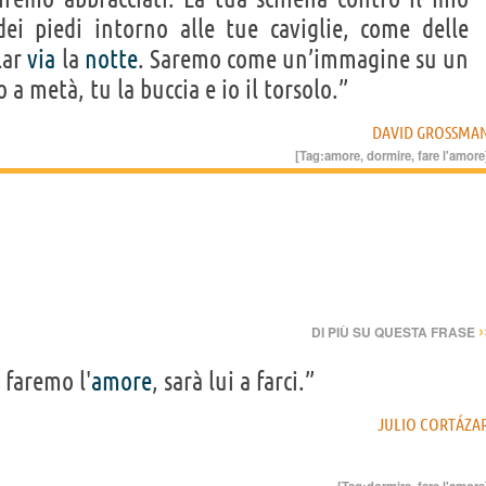
ei piedi intorno alle tue caviglie, come delle
lar
via
la
notte
. Saremo come un’immagine su un
 a metà, tu la buccia e io il torsolo.”
DAVID GROSSMA
[Tag:
amore
,
dormire
,
fare l'amore
›
DI PIÙ SU QUESTA FRASE
 faremo l'
amore
, sarà lui a farci.”
JULIO CORTÁZA
[Tag:
dormire
,
fare l'amore