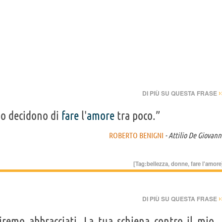
›
DI PIÙ SU QUESTA FRASE
o decidono di
fare
l'
amore
tra poco.”
ROBERTO BENIGNI
- Attilio De Giovann
[Tag:
bellezza
,
donne
,
fare l'amore
›
DI PIÙ SU QUESTA FRASE
iremo abbracciati. La tua schiena contro il mio