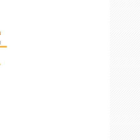
N
]
›