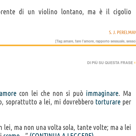
ente di un violino lontano, ma è il cigolio
S. J. PERELMA
[Tag:
amare
,
fare l'amore
,
rapporto sessuale
,
sesso
›
DI PIÙ SU QUESTA FRASE
amore
con lei che non si può
immaginare
. Ma
o, soprattutto a lei, mi dovrebbero
torturare
per
 lei, ma non una volta sola, tante volte; ma a lei
si
scemo
...”
(CONTINUA A LEGGERE)