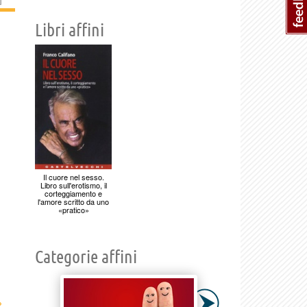
Libri affini
Il cuore nel sesso.
Libro sull'erotismo, il
corteggiamento e
l'amore scritto da uno
«pratico»
Categorie affini
›