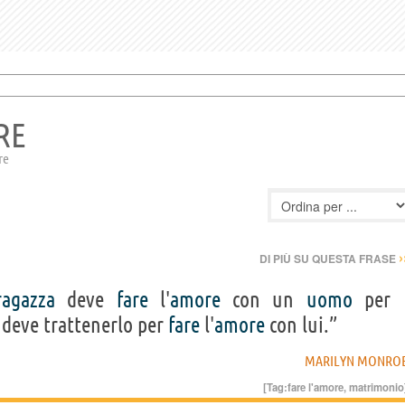
RE
re
›
DI PIÙ SU QUESTA FRASE
ragazza
deve
fare
l'
amore
con un
uomo
per
 deve trattenerlo per
fare
l'
amore
con lui.”
MARILYN MONRO
[Tag:
fare l'amore
,
matrimonio