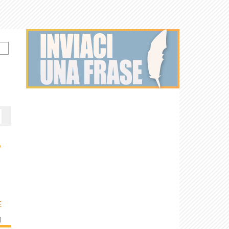
›
E
]