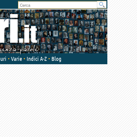
User
area
uri
Varie
Indici A-Z
Blog